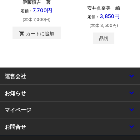
伊藤慎吾 著
安井眞奈美 編
7,700円
定価：
3,850円
定価：
(本体 7,000円)
(本体 3,500円)
shopping_cart
カートに追加
品切
運営会社
お知らせ
マイページ
お問合せ