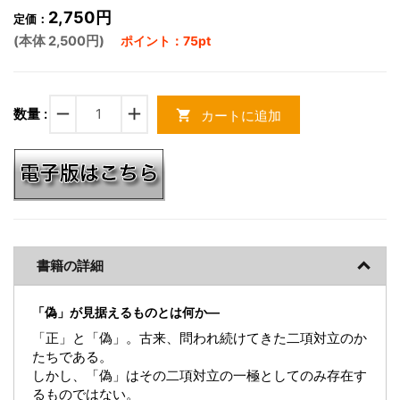
2,750円
定価：
(本体 2,500円)
ポイント：75pt
remove
add
数量 :
カートに追加
shopping_cart
書籍の詳細
「偽」が見据えるものとは何か―
「正」と「偽」。古来、問われ続けてきた二項対立のか
たちである。
しかし、「偽」はその二項対立の一極としてのみ存在す
るものではない。