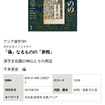
アジア遊学161
ギナルモノノシャテイ
「偽」なるものの「射程」
漢字文化圏の神仏とその周辺
千本英史 編
978-4-585-22627-
ISBN
Cコード
1309
7
刊行年月
2013年3月
判型・製本
A5判・並製 272 頁
キーワード
文化史,民俗学,古典,アジア