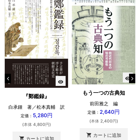
visibility
visibility
もう一つの古典知
『鄭鑑録』
前田雅之 編
白承鍾 著／松本真輔 訳
2,640円
定価：
5,280円
定価：
(本体 2,400円)
(本体 4,800円)
shopping_cart
カートに追加
shopping_cart
カートに追加