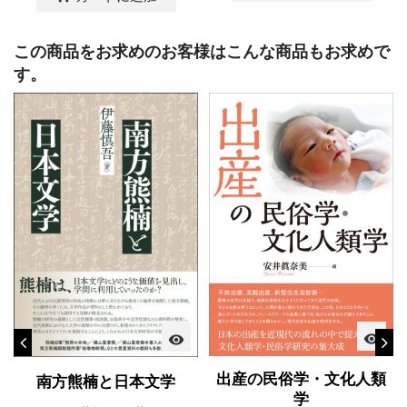
この商品をお求めのお客様はこんな商品もお求めで
す。
visibility
visibility
出産の民俗学・文化人類
南方熊楠と日本文学
学