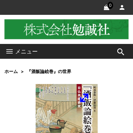
0
search
メニュー
ホーム
『酒飯論絵巻』の世界