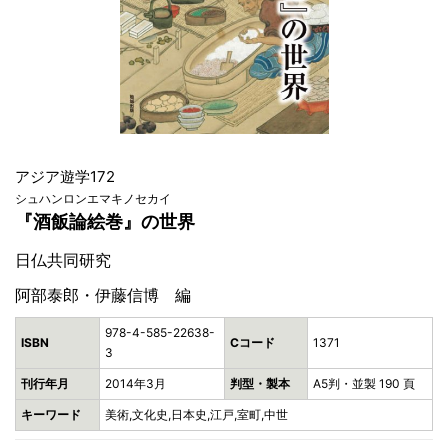
アジア遊学172
シュハンロンエマキノセカイ
『酒飯論絵巻』の世界
日仏共同研究
阿部泰郎・伊藤信博 編
978-4-585-22638-
ISBN
Cコード
1371
3
刊行年月
2014年3月
判型・製本
A5判・並製 190 頁
キーワード
美術,文化史,日本史,江戸,室町,中世