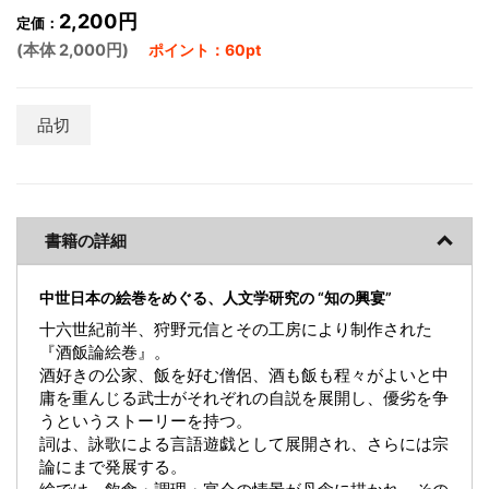
2,200円
定価：
(本体 2,000円)
ポイント：60pt
品切
書籍の詳細
中世日本の絵巻をめぐる、人文学研究の “知の興宴”
十六世紀前半、狩野元信とその工房により制作された
『酒飯論絵巻』。
酒好きの公家、飯を好む僧侶、酒も飯も程々がよいと中
庸を重んじる武士がそれぞれの自説を展開し、優劣を争
うというストーリーを持つ。
詞は、詠歌による言語遊戯として展開され、さらには宗
論にまで発展する。