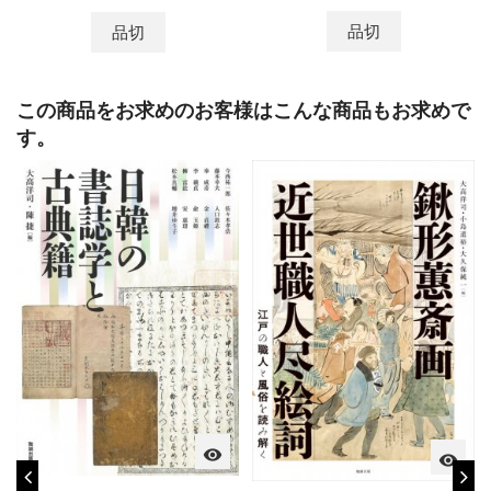
品切
品切
この商品をお求めのお客様はこんな商品もお求めで
す。
visibility
visibility