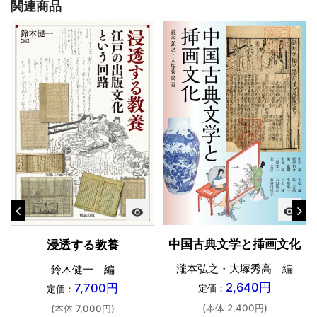
関連商品
visibility
visibility
中国古典文学と挿画文化
浸透する教養
瀧本弘之・大塚秀高 編
鈴木健一 編
2,640円
7,700円
定価：
定価：
(本体 2,400円)
(本体 7,000円)