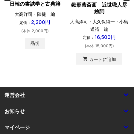
日韓の書誌学と古典籍
鍬形蕙斎画 近世職人尽
絵詞
大高洋司・陳捷 編
大高洋司・大久保純一・小島
2,200円
定価：
道裕 編
(本体 2,000円)
16,500円
定価：
品切
(本体 15,000円)
shopping_cart
カートに追加
運営会社
お知らせ
マイページ