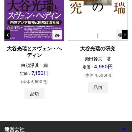
visibility
visibility
大谷光瑞とスヴェン・ヘ
大谷光瑞の研究
ディン
柴田幹夫 著
白須淨眞 編
4,950円
定価：
7,150円
定価：
(本体 4,500円)
(本体 6,500円)
品切
品切
運営会社