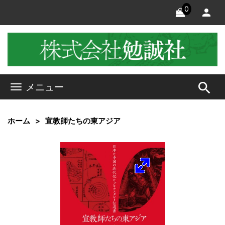
0
search
メニュー
ホーム
宣教師たちの東アジア