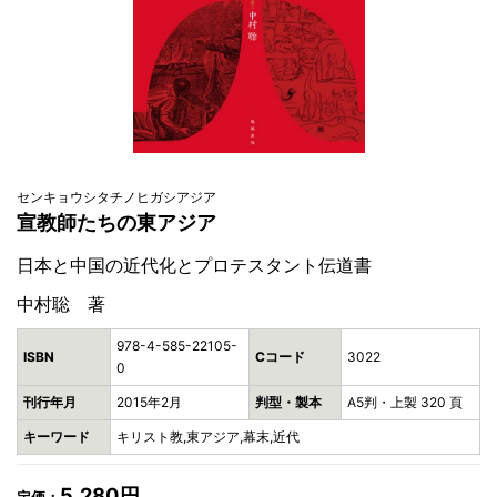
センキョウシタチノヒガシアジア
宣教師たちの東アジア
日本と中国の近代化とプロテスタント伝道書
中村聡 著
978-4-585-22105-
ISBN
Cコード
3022
0
刊行年月
2015年2月
判型・製本
A5判・上製 320 頁
キーワード
キリスト教,東アジア,幕末,近代
5,280円