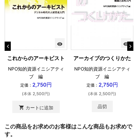
visibility
visibility
アーカイブのつくりかた
これからのアーキビスト
NPO知的資源イニシアティ
NPO知的資源イニシアティ
ブ 編
ブ 編
2,750円
2,750円
定価：
定価：
(本体 2,500円)
(本体 2,500円)
品切
shopping_cart
カートに追加
この商品をお求めのお客様はこんな商品もお求めで
す。