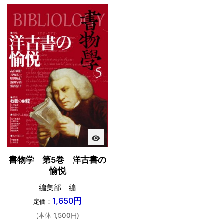
visibility
書物学 第5巻 洋古書の
愉悦
編集部 編
1,650円
定価：
(本体 1,500円)