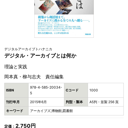
デジタルアーカイブトハナニカ
デジタル・アーカイブとは何か
理論と実践
岡本真・柳与志夫 責任編集
978-4-585-20034-
ISBN
Cコード
1000
5
刊行年月
2015年6月
判型・製本
A5判・並製 256 頁
キーワード
アーカイブズ,博物館,図書館
2,750円
定価：