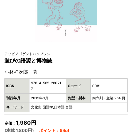
アソビノゴゲントハクブツシ
遊びの語源と博物誌
小林祥次郎 著
978-4-585-28021-
ISBN
Cコード
0081
7
刊行年月
2015年8月
判型・製本
四六判・並製 264 頁
キーワード
文化史,国語学,日本語,言語
1,980円
定価：
(本体 1,800円)
ポイント：54pt