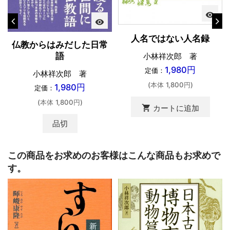
visibility
visibility
人名ではない人名録
仏教からはみだした日常
語
小林祥次郎 著
1,980円
定価：
小林祥次郎 著
(本体 1,800円)
1,980円
定価：
(本体 1,800円)
shopping_cart
カートに追加
品切
この商品をお求めのお客様はこんな商品もお求めで
す。