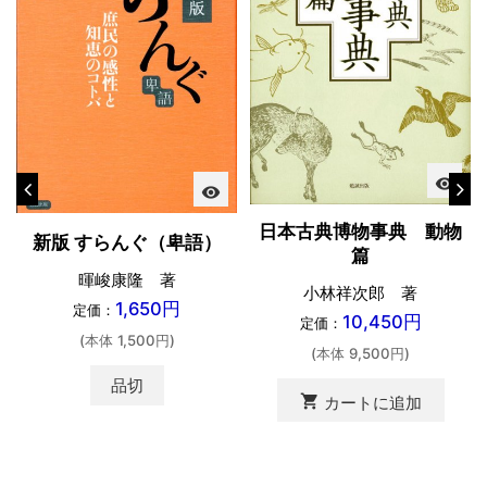
visibility
visibility
日本古典博物事典 動物
新版 すらんぐ（卑語）
篇
暉峻康隆 著
小林祥次郎 著
1,650円
定価：
10,450円
定価：
(本体 1,500円)
(本体 9,500円)
品切
shopping_cart
カートに追加