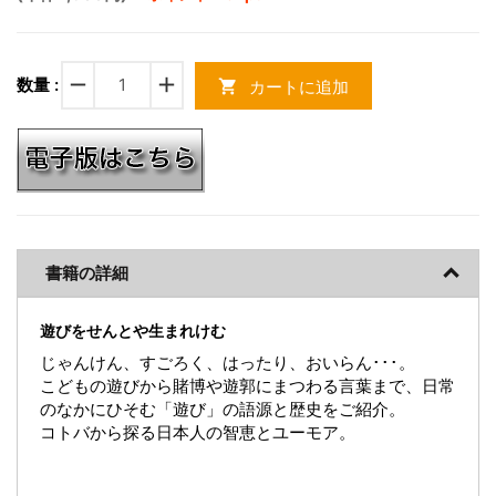
remove
add
数量 :
カートに追加
shopping_cart
書籍の詳細
遊びをせんとや生まれけむ
じゃんけん、すごろく、はったり、おいらん･･･。
こどもの遊びから賭博や遊郭にまつわる言葉まで、日常
のなかにひそむ「遊び」の語源と歴史をご紹介。
コトバから探る日本人の智恵とユーモア。