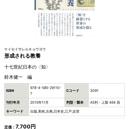
ケイセイサレルキョウヨウ
形成される教養
十七世紀日本の〈知〉
鈴木健一 編
978-4-585-29110-
ISBN
Cコード
3091
7
刊行年月
2015年11月
判型・製本
A5判・上製 464 頁
キーワード
出版,美術,古典,日本史,江戸,近世
7,700円
定価：