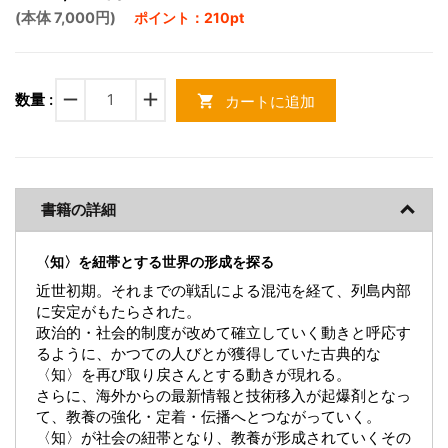
(本体 7,000円)
ポイント：210pt
remove
add
数量 :
カートに追加
shopping_cart
書籍の詳細
〈知〉を紐帯とする世界の形成を探る
近世初期。それまでの戦乱による混沌を経て、列島内部
に安定がもたらされた。
政治的・社会的制度が改めて確立していく動きと呼応す
るように、かつての人びとが獲得していた古典的な
〈知〉を再び取り戻さんとする動きが現れる。
さらに、海外からの最新情報と技術移入が起爆剤となっ
て、教養の強化・定着・伝播へとつながっていく。
〈知〉が社会の紐帯となり、教養が形成されていくその