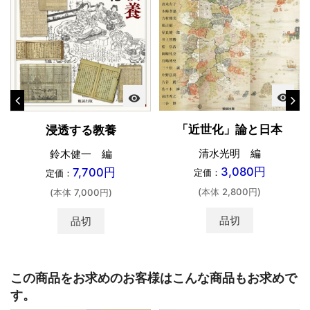
visibility
visibility
「近世化」論と日本
浸透する教養
清水光明 編
鈴木健一 編
3,080円
7,700円
定価：
定価：
(本体 2,800円)
(本体 7,000円)
品切
品切
この商品をお求めのお客様はこんな商品もお求めで
す。