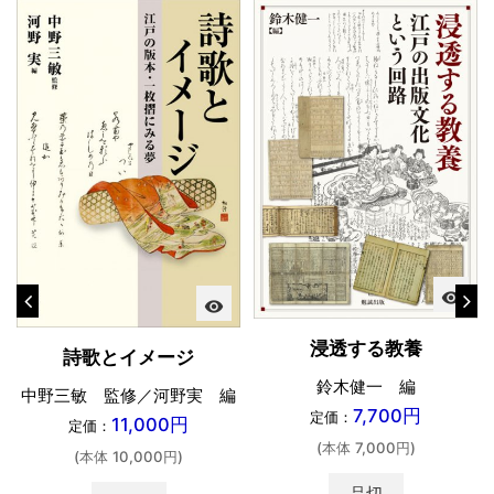
visibility
visibility
浸透する教養
詩歌とイメージ
鈴木健一 編
中野三敏 監修／河野実 編
7,700円
定価：
11,000円
定価：
(本体 7,000円)
(本体 10,000円)
品切