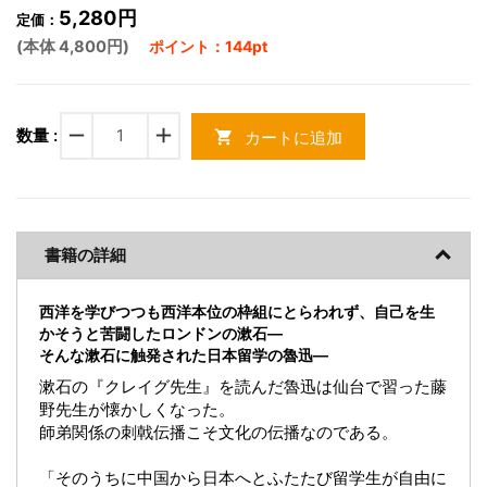
5,280円
定価：
(本体 4,800円)
ポイント：144pt
remove
add
数量 :
カートに追加
shopping_cart
書籍の詳細
西洋を学びつつも西洋本位の枠組にとらわれず、自己を生
かそうと苦闘したロンドンの漱石―
そんな漱石に触発された日本留学の魯迅―
漱石の『クレイグ先生』を読んだ魯迅は仙台で習った藤
野先生が懐かしくなった。
師弟関係の刺戟伝播こそ文化の伝播なのである。
「そのうちに中国から日本へとふたたび留学生が自由に