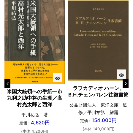
visibility
visibility
ラフカディオ ハーン、
米国大統領への手紙―市
B.H.チェンバレン往復書簡
丸利之助中将の生涯／高
村光太郎と西洋
公益財団法人 東洋文庫 監
修／平川祐弘 解題
平川祐弘 著
154,000円
定価：
4,620円
定価：
(本体 140,000円)
(本体 4,200円)