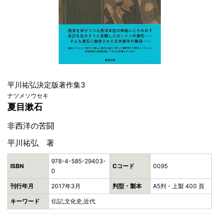
平川祐弘決定版著作集3
ナツメソウセキ
夏目漱石
非西洋の苦闘
平川祐弘 著
978-4-585-29403-
ISBN
Cコード
0095
0
刊行年月
2017年3月
判型・製本
A5判・上製 400 頁
キーワード
伝記,文化史,近代