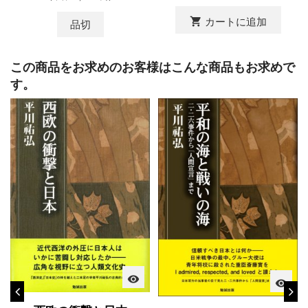
shopping_cart
カートに追加
品切
この商品をお求めのお客様はこんな商品もお求めで
す。
visibility
visibility