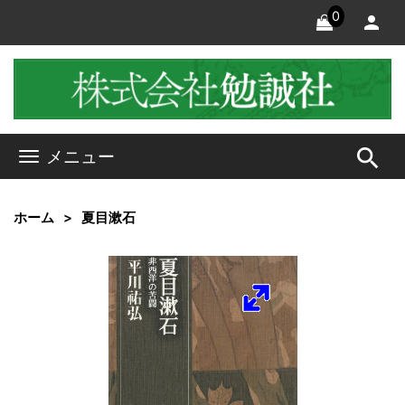
0
search
メニュー
ホーム
夏目漱石