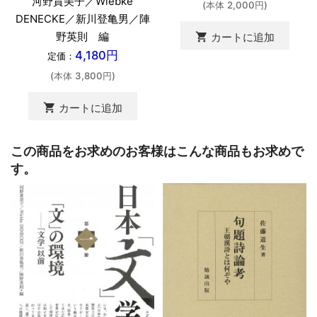
河野貴美子／Wiebke
(本体 2,000円)
DENECKE／新川登亀男／陣
野英則 編
shopping_cart
カートに追加
4,180円
定価：
(本体 3,800円)
shopping_cart
カートに追加
この商品をお求めのお客様はこんな商品もお求めで
す。