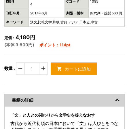
ISBN
Cコード
1095
4
刊行年月
2017年6月
判型・製本
四六判・並製 560 頁
キーワード
漢文,比較文学,和歌,古典,アジア,日本史,中古
4,180円
定価：
(本体 3,800円)
ポイント：114pt
remove
add
数量 :
カートに追加
shopping_cart
書籍の詳細
「文」と人との関わりから文学史を捉えなおす
古代から近代初頭の日本において「文」は人びとをつな