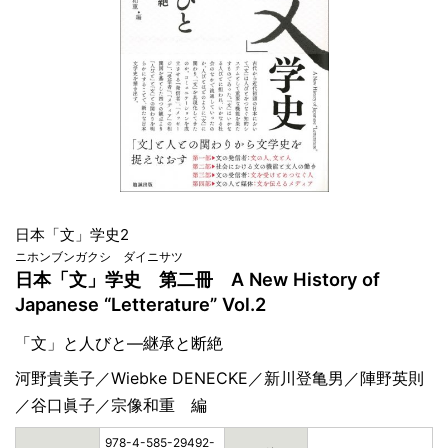
日本「文」学史2
ニホンブンガクシ ダイニサツ
日本「文」学史 第二冊 A New History of
Japanese “Letterature” Vol.2
「文」と人びと―継承と断絶
河野貴美子／Wiebke DENECKE／新川登亀男／陣野英則
／谷口眞子／宗像和重 編
978-4-585-29492-