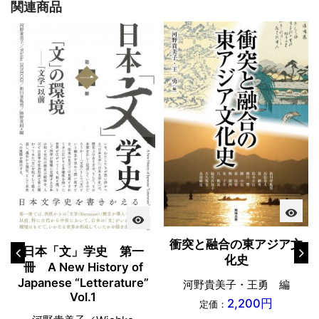
関連商品
visibility
visibility
衝突と融合の東アジア文
日本「文」学史 第一
化史
冊 A New History of
Japanese “Letterature”
河野貴美子・王勇 編
Vol.1
2,200円
定価：