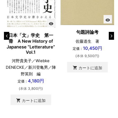
visibility
visibility
句題詩論考
日本「文」学史 第一
冊 A New History of
佐藤道生 著
Japanese “Letterature”
10,450円
定価：
Vol.1
(本体 9,500円)
河野貴美子／Wiebke
DENECKE／新川登亀男／陣
shopping_cart
カートに追加
野英則 編
4,180円
定価：
(本体 3,800円)
shopping_cart
カートに追加