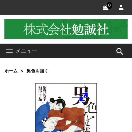
0
search
メニュー
ホーム
男色を描く