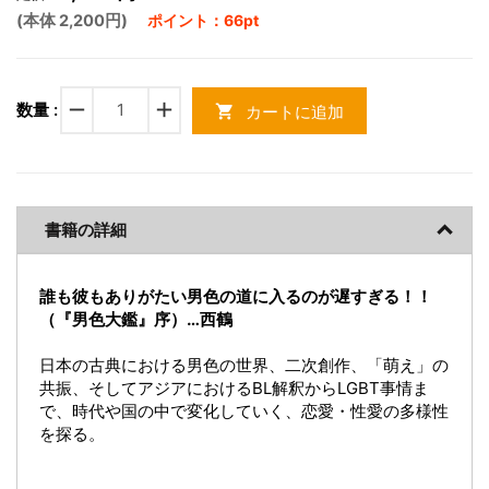
(本体 2,200円)
ポイント：66pt
remove
add
数量 :
カートに追加
shopping_cart
書籍の詳細
誰も彼もありがたい男色の道に入るのが遅すぎる！！
（『男色大鑑』序）…西鶴
日本の古典における男色の世界、二次創作、「萌え」の
共振、そしてアジアにおけるBL解釈からLGBT事情ま
で、時代や国の中で変化していく、恋愛・性愛の多様性
を探る。