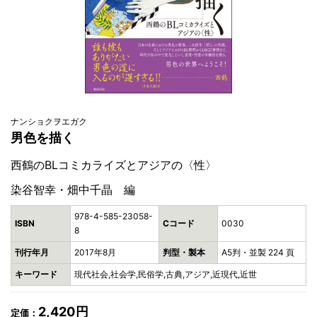
ナンショクヲエガク
男色を描く
西鶴のBLコミカライズとアジアの〈性〉
染谷智幸・畑中千晶 編
978-4-585-23058-
ISBN
Cコード
0030
8
刊行年月
2017年8月
判型・製本
A5判・並製 224 頁
キーワード
現代社会,社会学,民俗学,古典,アジア,近現代,近世
2,420円
定価：