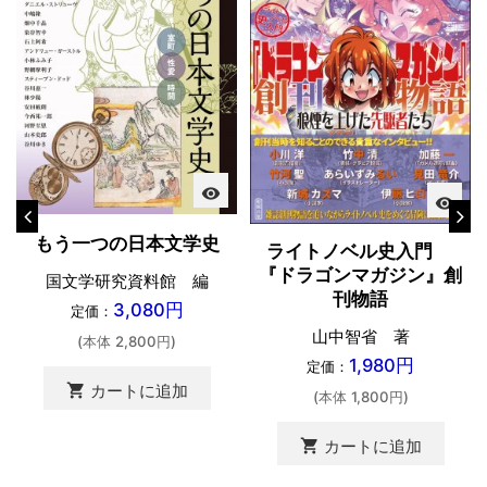
visibility
visibility
もう一つの日本文学史
ライトノベル史入門
『ドラゴンマガジン』創
国文学研究資料館 編
刊物語
3,080円
定価：
山中智省 著
(本体 2,800円)
1,980円
定価：
shopping_cart
カートに追加
(本体 1,800円)
shopping_cart
カートに追加