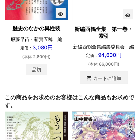
visibility
visibility
歴史のなかの異性装
新編西鶴全集 第一巻・
索引
服藤早苗・新實五穂 編
新編西鶴全集編集委員会 編
3,080円
定価：
94,600円
定価：
(本体 2,800円)
(本体 86,000円)
品切
shopping_cart
カートに追加
この商品をお求めのお客様はこんな商品もお求めで
す。