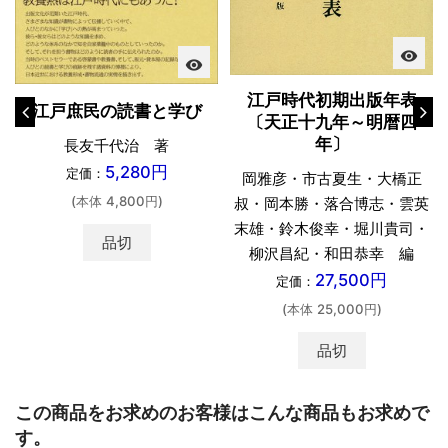
visibility
visibility
江戸時代初期出版年表
江戸庶民の読書と学び
〔天正十九年～明暦四
年〕
長友千代治 著
5,280円
定価：
岡雅彦・市古夏生・大橋正
(本体 4,800円)
叔・岡本勝・落合博志・雲英
末雄・鈴木俊幸・堀川貴司・
品切
柳沢昌紀・和田恭幸 編
27,500円
定価：
(本体 25,000円)
品切
この商品をお求めのお客様はこんな商品もお求めで
す。