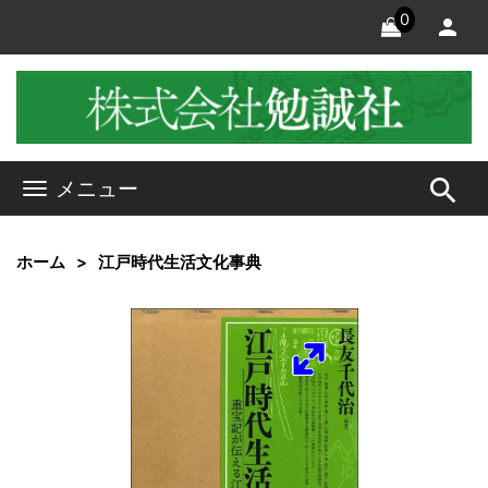
0
search
メニュー
ホーム
江戸時代生活文化事典