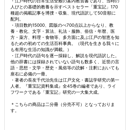
・江戸時代の日常生活全般の案内教習書であり、当時の
人びとの基礎的教養を示すベストセラー「重宝記」170
種超の掲載記事を博捜・収集、現代語訳して50音順に
配列。
・項目数約15000、図版のべ700点以上からなり、教
養・教化、文字・算法、礼法・服飾、俗信・年暦、医
方・薬方、料理・食物等、多方面に及ぶ江戸の智恵を知
るための初めての生活百科事典。（現代を生きる我々に
も有用な生活の知識が満載。）
・江戸時代の語句を逐一採録し、解説を現代語訳した。
他の辞書には採録されていない語句も数多く、近世の言
語・思想・文学・歴史・風俗等の読解・注釈においても
座右に必備の一冊。
・著者の長友千代治先生は江戸文化・書誌学研究の第一
人者。『重宝記資料集成』全45巻の編者であり、ライ
フワークである「重宝記」研究の一大集大成。
＊こちらの商品は二分冊（分売不可）となっておりま
す。