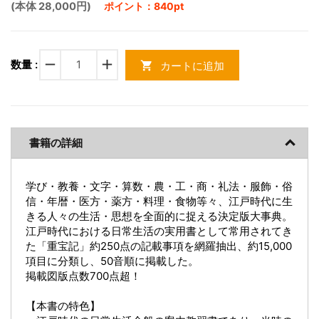
(本体 28,000円)
ポイント：840pt
remove
add
数量 :
カートに追加
shopping_cart
書籍の詳細
学び・教養・文字・算数・農・工・商・礼法・服飾・俗
信・年暦・医方・薬方・料理・食物等々、江戸時代に生
きる人々の生活・思想を全面的に捉える決定版大事典。
江戸時代における日常生活の実用書として常用されてき
た「重宝記」約250点の記載事項を網羅抽出、約15,000
項目に分類し、50音順に掲載した。
掲載図版点数700点超！
【本書の特色】