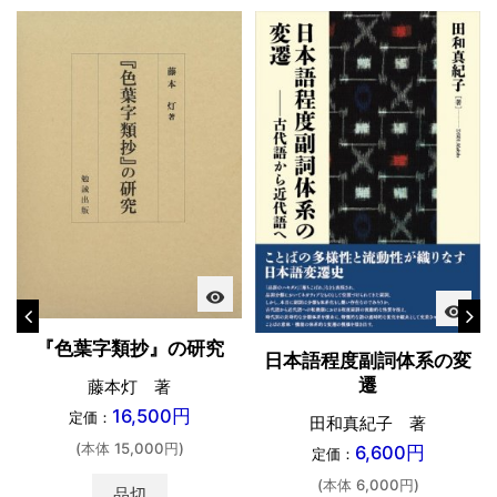
visibility
visibility
『色葉字類抄』の研究
日本語程度副詞体系の変
遷
藤本灯 著
16,500円
定価：
田和真紀子 著
(本体 15,000円)
6,600円
定価：
(本体 6,000円)
品切