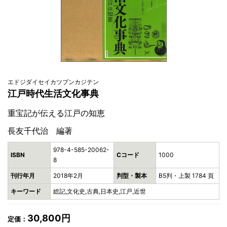
エドジダイセイカツブンカジテン
江戸時代生活文化事典
重宝記が伝える江戸の知恵
長友千代治 編著
978-4-585-20062-
ISBN
Cコード
1000
8
刊行年月
2018年2月
判型・製本
B5判・上製 1784 頁
キーワード
総記,文化史,古典,日本史,江戸,近世
30,800円
定価：