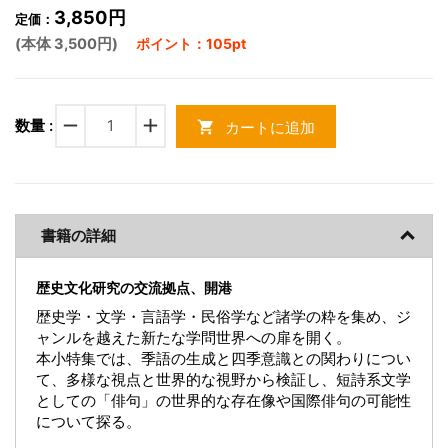
3,850円
定価：
(本体 3,500円)
ポイント：105pt
remove
add
数量 :
カートに追加
shopping_cart
書籍の詳細
歴史文化研究の交流拠点、開港
歴史学・文学・言語学・民俗学など諸学の粋を集め、ジ
ャンルを越えた新たな学問世界への扉を開く。
本小特集では、季語の生成と四季意識との関わりについ
て、多様な視点と世界的な視野から検証し、短詩系文学
としての「俳句」の世界的な存在像や国際俳句の可能性
について探る。