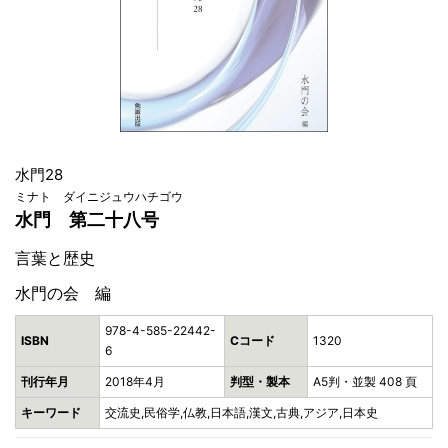
水門28
ミナト ダイニジュウハチゴウ
水門 第二十八号
言葉と歴史
水門の会 編
978-4-585-22442-
ISBN
Cコード
1320
6
刊行年月
2018年4月
判型・製本
A5判・並製 408 頁
キーワード
交流史,民俗学,仏教,日本語,漢文,古典,アジア,日本史