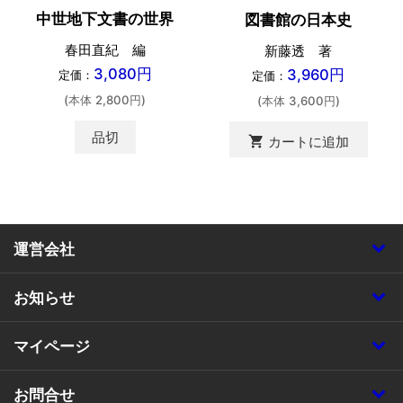
中世地下文書の世界
図書館の日本史
春田直紀 編
新藤透 著
3,080円
3,960円
定価：
定価：
(本体 2,800円)
(本体 3,600円)
品切
shopping_cart
カートに追加
運営会社
お知らせ
マイページ
お問合せ