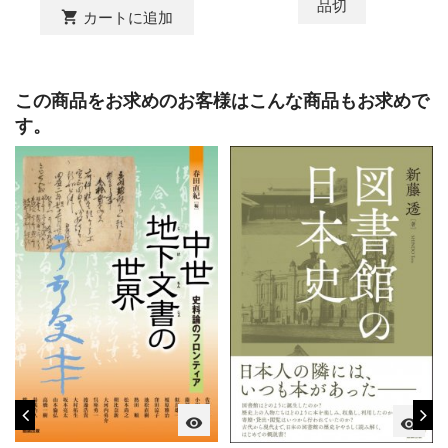
品切
shopping_cart
カートに追加
この商品をお求めのお客様はこんな商品もお求めで
す。
visibility
visibility