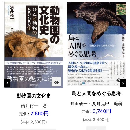
visibility
visibility
鳥と人間をめぐる思考
動物園の文化史
野田研一・奥野克巳 編著
溝井裕一 著
3,740円
定価：
2,860円
定価：
(本体 3,400円)
(本体 2,600円)