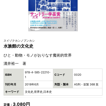
スイゾクカンノブンカシ
水族館の文化史
ひと・動物・モノがおりなす魔術的世界
溝井裕一 著
978-4-585-22210-
ISBN
Cコード
0020
1
刊行年月
2018年6月
判型・製本
A5判・並製 368 頁
キーワード
文化史,世界史,日本史
3,080円
定価：