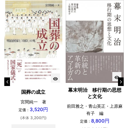
visibility
visibility
幕末明治 移行期の思想
国葬の成立
と文化
宮間純一 著
前田雅之・青山英正・上原麻
3,520円
定価：
有子 編
(本体 3,200円)
8,800円
定価：