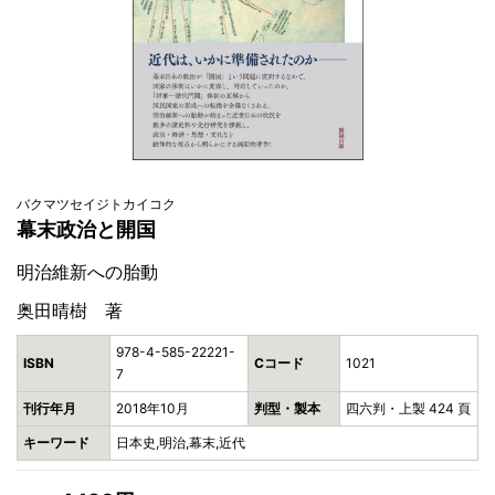
バクマツセイジトカイコク
幕末政治と開国
明治維新への胎動
奥田晴樹 著
978-4-585-22221-
ISBN
Cコード
1021
7
刊行年月
2018年10月
判型・製本
四六判・上製 424 頁
キーワード
日本史,明治,幕末,近代