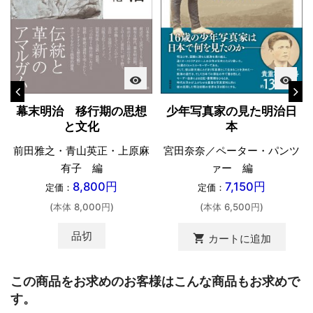
visibility
visibility
幕末明治 移行期の思想
少年写真家の見た明治日
と文化
本
前田雅之・青山英正・上原麻
宮田奈奈／ペーター・パンツ
有子 編
ァー 編
8,800円
7,150円
定価：
定価：
(本体 8,000円)
(本体 6,500円)
品切
shopping_cart
カートに追加
この商品をお求めのお客様はこんな商品もお求めで
す。