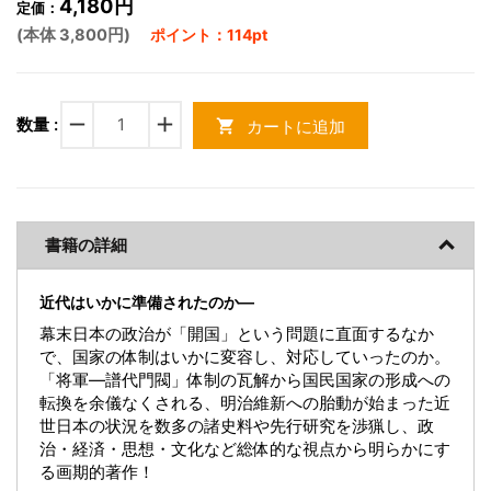
4,180円
定価：
(本体 3,800円)
ポイント：114pt
remove
add
数量 :
カートに追加
shopping_cart
書籍の詳細
近代はいかに準備されたのか―
幕末日本の政治が「開国」という問題に直面するなか
で、国家の体制はいかに変容し、対応していったのか。
「将軍―譜代門閥」体制の瓦解から国民国家の形成への
転換を余儀なくされる、明治維新への胎動が始まった近
世日本の状況を数多の諸史料や先行研究を渉猟し、政
治・経済・思想・文化など総体的な視点から明らかにす
る画期的著作！