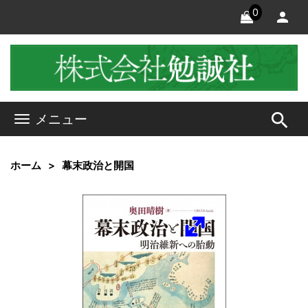
0
search
メニュー
ホーム
幕末政治と開国