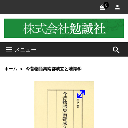
0
search
メニュー
ホーム
今昔物語集南都成立と唯識学