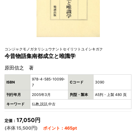
コンジャクモノガタリシュウナントセイリツトユイシキガク
今昔物語集南都成立と唯識学
原田信之 著
978-4-585-10099-
ISBN
Cコード
3090
7
刊行年月
2005年3月
判型・製本
A5判・上製 480 頁
キーワード
仏教,説話,中古
17,050円
定価：
(本体 15,500円)
ポイント：465pt