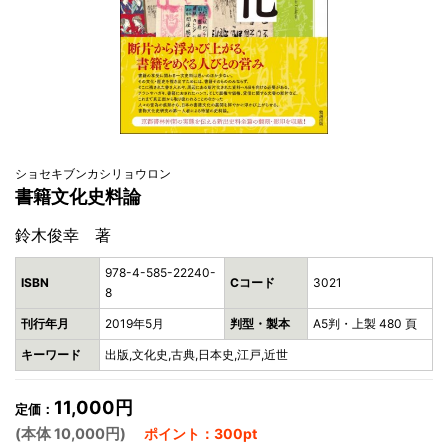
ショセキブンカシリョウロン
書籍文化史料論
鈴木俊幸 著
978-4-585-22240-
ISBN
Cコード
3021
8
刊行年月
2019年5月
判型・製本
A5判・上製 480 頁
キーワード
出版,文化史,古典,日本史,江戸,近世
11,000円
定価：
(本体 10,000円)
ポイント：300pt