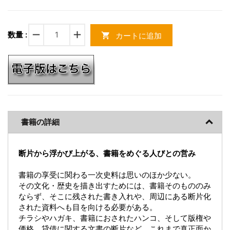
remove
add
数量 :
カートに追加
shopping_cart
書籍の詳細
断片から浮かび上がる、書籍をめぐる人びとの営み
書籍の享受に関わる一次史料は思いのほか少ない。
その文化・歴史を描き出すためには、書籍そのもののみ
ならず、そこに残された書き入れや、周辺にある断片化
された資料へも目を向ける必要がある。
チラシやハガキ、書籍におされたハンコ、そして版権や
価格、貸借に関する文書の断片など、これまで真正面か