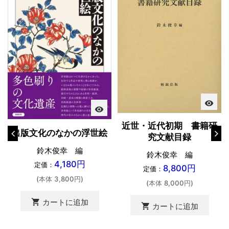
visibility
visibility
近世・近代初期 書籍研
出版文化のなかの浮世絵
究文献目録
鈴木俊幸 編
鈴木俊幸 編
4,180円
定価：
8,800円
定価：
(本体 3,800円)
(本体 8,000円)
shopping_cart
カートに追加
shopping_cart
カートに追加