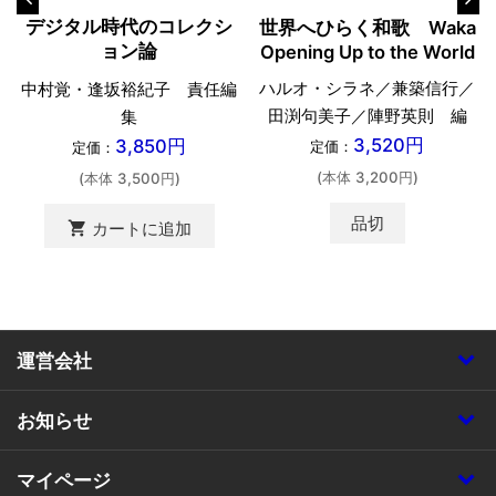
デジタル時代のコレクシ
世界へひらく和歌 Waka
ョン論
Opening Up to the World
ハルオ・シラネ／兼築信行／
中村覚・逢坂裕紀子 責任編
田渕句美子／陣野英則 編
集
3,520円
3,850円
定価：
定価：
(本体 3,200円)
(本体 3,500円)
品切
shopping_cart
カートに追加
運営会社
お知らせ
マイページ