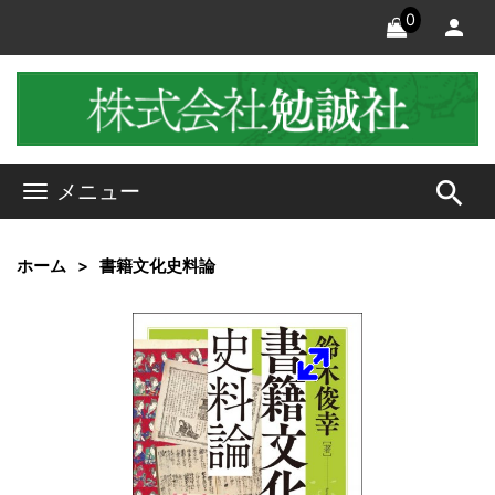
0
search
メニュー
ホーム
書籍文化史料論