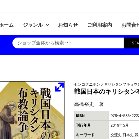
ホーム
ジャンル
お知らせ
ご利用案内
お問合
SE
センゴクニホンノキリシタンフキョウ
戦国日本のキリシタン
高橋裕史 著
ISBN
978-4-585-222
刊行年月
2019年5月
キーワード
交流史,日本史,戦