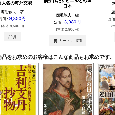
描かれたザビエルと戦国
国大名の海外交易
日本
鹿毛敏夫 著
鹿
鹿毛敏夫 編
9,350円
定価：
定価
3,080円
定価：
(本体 8,500円)
(
(本体 2,800円)
品切
カートに追加
shopping_cart
商品をお求めのお客様はこんな商品もお求めです。