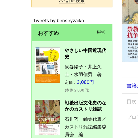
>> 詳細検索
Tweets by benseyzaiko
おすすめ
[詳細]
やさしい中国近現代
史
泉谷陽子・井上久
士・水羽信男 著
3,080円
定価：
書籍
(本体 2,800円)
目次
戦後出版文化史のな
かのカストリ雑誌
プロ
石川巧 編集代表／
カストリ雑誌編集委
員会 編