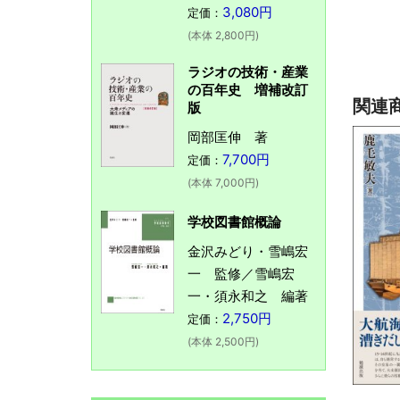
3,080円
定価：
(本体 2,800円)
ラジオの技術・産業
の百年史 増補改訂
関連
版
岡部匡伸 著
7,700円
定価：
(本体 7,000円)
学校図書館概論
金沢みどり・雪嶋宏
一 監修／雪嶋宏
一・須永和之 編著
2,750円
定価：
(本体 2,500円)