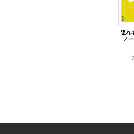
隠れ
ノー