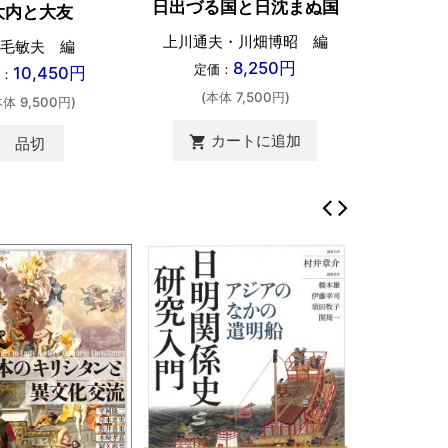
日出づる国と日沈まぬ国
大内と大友
上川通夫・川畑博昭 編
毛敏夫 編
8,250円
定価：
10,450円
：
(本体 7,500円)
本体 9,500円)
カートに追加
shopping_cart
品切