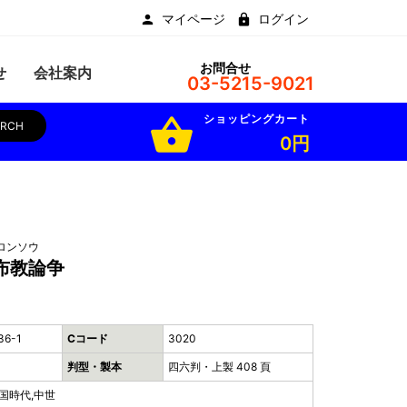
マイページ
ログイン
お問合せ
せ
会社案内
03-5215-9021
ショッピングカート
shopping_basket
ARCH
0円
ロンソウ
布教論争
36-1
Cコード
3020
判型・製本
四六判・上製 408 頁
国時代,中世