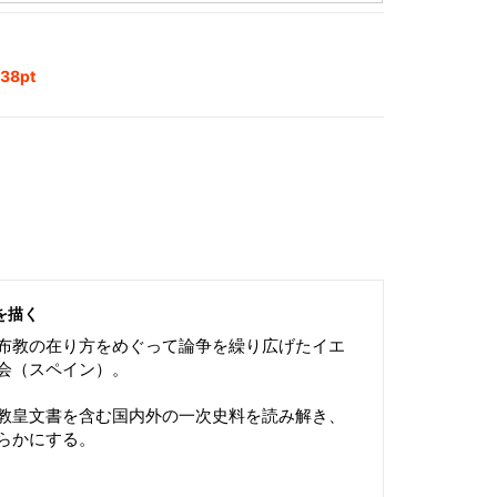
8pt
を描く
布教の在り方をめぐって論争を繰り広げたイエ
会（スペイン）。
教皇文書を含む国内外の一次史料を読み解き、
らかにする。