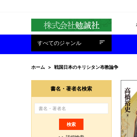
baseline_sort
すべてのジャンル
ホーム
戦国日本のキリシタン布教論争
書名・著者名検索