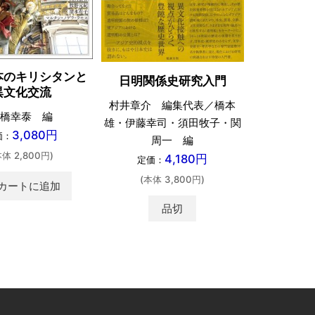
本のキリシタンと
戦国大
日明関係史研究入門
異文化交流
鹿毛
村井章介 編集代表／橋本
橋幸泰 編
雄・伊藤幸司・須田牧子・関
定価：
3,080円
価：
周一 編
(本体 
本体 2,800円)
4,180円
定価：
(本体 3,800円)
カートに追加
品切