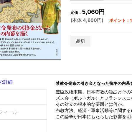
5,060円
定価：
(本体 4,600円)
ポイント：13
品切
の詳細
禁教令発布の引き金となった抗争の内幕
豊臣政権末期、日本布教の独占とその
ズス会（ポルトガル）とフランシスコ
その対立の根本的な要因とは何か。
布教方法、経済・軍事活動等に関する
フィール
この論争が日本にもたらした影響を明