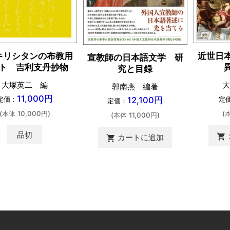
キリシタンの布教用
近世日
宣教師の日本語文学 研
ト 吉利支丹抄物
究と目録
大塚英二 編
大
郭南燕 編著
11,000円
12,100円
定価：
定
定価：
(本体 10,000円)
(
(本体 11,000円)
品切
shopping_cart
カートに追加
shopping_cart