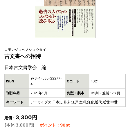
コモンジョヘノショウタイ
古文書への招待
日本古文書学会 編
978-4-585-22277-
ISBN
Cコード
1021
4
刊行年月
2021年1月
判型・製本
B5判・並製 176 頁
キーワード
アーカイブズ,日本史,幕末,江戸,室町,鎌倉,近代,近世,中世
3,300円
定価：
(本体 3,000円)
ポイント：90pt