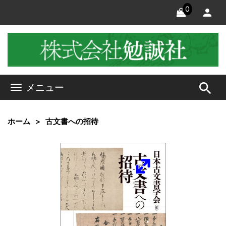
0
search
メニュー
ホーム
古文書への招待