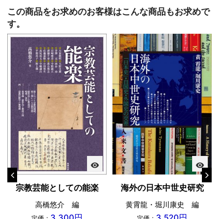
この商品をお求めのお客様はこんな商品もお求めで
す。
visibility
visibility
宗教芸能としての能楽
海外の日本中世史研究
高橋悠介 編
黄霄龍・堀川康史 編
3,300円
3,520円
定価：
定価：