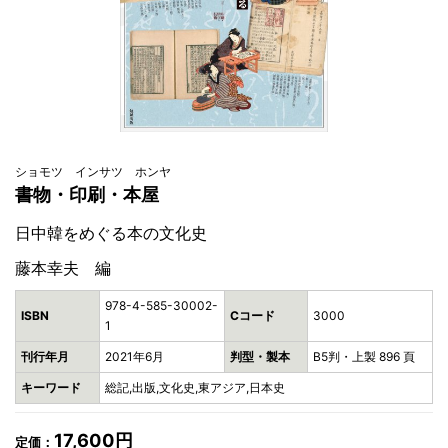
ショモツ インサツ ホンヤ
書物・印刷・本屋
日中韓をめぐる本の文化史
藤本幸夫 編
978-4-585-30002-
ISBN
Cコード
3000
1
刊行年月
2021年6月
判型・製本
B5判・上製 896 頁
キーワード
総記,出版,文化史,東アジア,日本史
17,600円
定価：