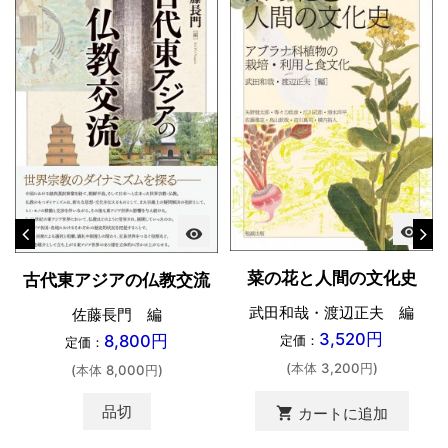
visibility
visibility
菜の花と人間の文化史
古代東アジアの仏教交流
武田和哉・渡辺正夫 編
佐藤長門 編
3,520円
8,800円
定価：
定価：
(本体 3,200円)
(本体 8,000円)
品切
shopping_cart
カートに追加