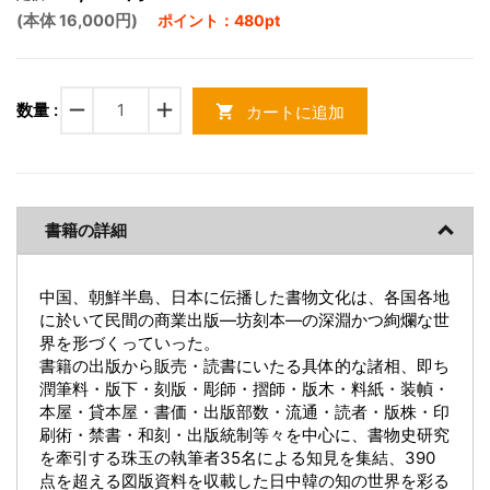
(本体 16,000円)
ポイント：480pt
remove
add
数量 :
カートに追加
shopping_cart
書籍の詳細
中国、朝鮮半島、日本に伝播した書物文化は、各国各地
に於いて民間の商業出版―坊刻本―の深淵かつ絢爛な世
界を形づくっていった。
書籍の出版から販売・読書にいたる具体的な諸相、即ち
潤筆料・版下・刻版・彫師・摺師・版木・料紙・装幀・
本屋・貸本屋・書価・出版部数・流通・読者・版株・印
刷術・禁書・和刻・出版統制等々を中心に、書物史研究
を牽引する珠玉の執筆者35名による知見を集結、390
点を超える図版資料を収載した日中韓の知の世界を彩る