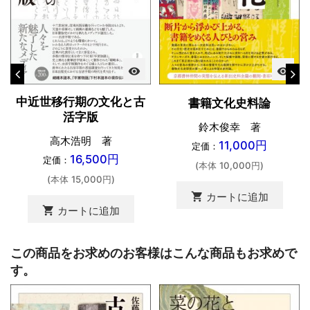
visibility
visibility
中近世移行期の文化と古
書籍文化史料論
活字版
鈴木俊幸 著
高木浩明 著
11,000円
定価：
16,500円
定価：
(本体 10,000円)
(本体 15,000円)
shopping_cart
カートに追加
shopping_cart
カートに追加
この商品をお求めのお客様はこんな商品もお求めで
す。