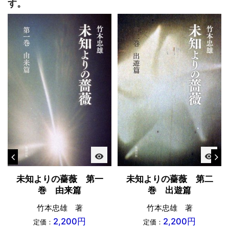
す。
visibility
visibility
未知よりの薔薇 第一
未知よりの薔薇 第二
巻 由来篇
巻 出遊篇
竹本忠雄 著
竹本忠雄 著
2,200円
2,200円
定価：
定価：