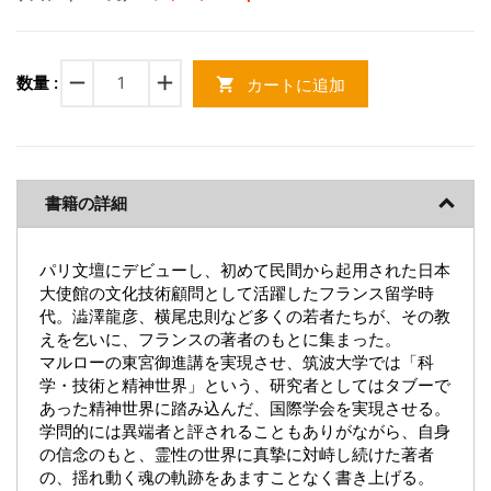
remove
add
数量 :
カートに追加
shopping_cart
書籍の詳細
パリ文壇にデビューし、初めて民間から起用された日本
大使館の文化技術顧問として活躍したフランス留学時
代。澁澤龍彦、横尾忠則など多くの若者たちが、その教
えを乞いに、フランスの著者のもとに集まった。
マルローの東宮御進講を実現させ、筑波大学では「科
学・技術と精神世界」という、研究者としてはタブーで
あった精神世界に踏み込んだ、国際学会を実現させる。
学問的には異端者と評されることもありがながら、自身
の信念のもと、霊性の世界に真摯に対峙し続けた著者
の、揺れ動く魂の軌跡をあますことなく書き上げる。