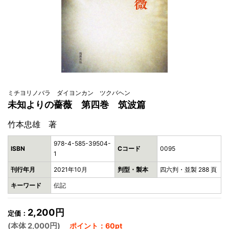
ミチヨリノバラ ダイヨンカン ツクバヘン
未知よりの薔薇 第四巻 筑波篇
竹本忠雄 著
978-4-585-39504-
ISBN
Cコード
0095
1
刊行年月
2021年10月
判型・製本
四六判・並製 288 頁
キーワード
伝記
2,200円
定価：
(本体 2,000円)
ポイント：60pt