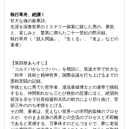
執行草舟、絶讃！
壮大な魂の叙事詩。
生涯を深奥世界のミステリー探索に賭した男の、勇気
と、哀しみと、驚異に満ちた二十一世紀の黙示録。
執行草舟（『脱人間論』、『生くる』、『友よ』などの
著者）
【第四巻あらすじ】
「コルドバからツクバへ」を標語に、筑波大学で壮大な
「科学・技術と精神世界」国際会議を打ち上げるまでの
悪戦苦闘の記録。
学徳ともに秀でた哲学者、湯浅泰雄博士との連帯で挑戦
するも、仲間割れから三たび挫折の悲運に泣く。絶望的
状況を京セラ社長稲盛和夫氏の助力により切り抜け、苦
節三年ののち本懐をとげる。
その間、著者は、見えない世界への学問的架橋のプロセ
スが、そのまま自身の異界との交流のプロセスと不即離
であると実感する。万事休すのどんづまりで、夢に老翁