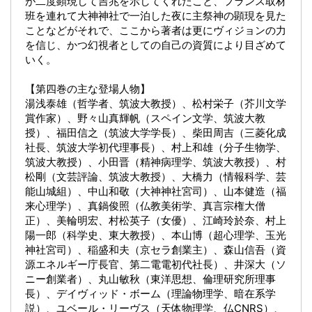
が二度顕現して吉兆を示してくれたこと、フランス取材
班を連れて大神神社で一泊した夜に主祭神の顕現を見た
ことなどがそれで、ここから著者は更にヴィジョンの力
を信じ、かつ幻視者としての自己の資質により目ざめて
いく。
【第四巻の主な登場人物】
湯浅泰雄（哲学者、筑波大教授）、松村栄子（芥川文学
賞作家）、野々山真輝帆（スペイン文学、筑波大教
授）、福田信之（筑波大学学長）、柴田周吉（三菱化成
社長、筑波大学初代理事長）、村上和雄（分子生物学、
筑波大教授）、小田晋（精神病理学、筑波大教授）、村
松剛（文芸評論、筑波大教授）、大橋力（情報科学、芸
能山城組）、中山和敬（大神神社宮司）、山本健造（福
来心理学）、真鍋俊照（仏教美術学、真言宗権大僧
正）、美輪明宏、村松英子（女優）、江崎玲於奈、村上
陽一郎（科学史、東大教授）、本山博（超心理学、玉光
神社宮司）、稲盛和夫（京セラ創業主）、森山信吾（資
源エネルギー庁長官、第二電電初代社長）、井深大（ソ
ニー創業者）、丸山敏秋（東洋思想、倫理研究所理事
長）、デイヴィッド・ボーム（理論物理学、暗在系学
説）、ユベール・リーヴス（天体物理学、仏CNRS）、