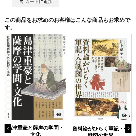
shopping_cart
カートに追加
この商品をお求めのお客様はこんな商品もお求めで
す。
visibility
visibility
島津重豪と薩摩の学問・
資料論がひらく軍記・合
文化
戦図の世界