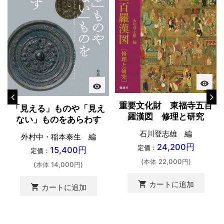
visibility
visibility
重要文化財 東福寺五百
「見える」ものや「見え
羅漢図 修理と研究
ない」ものをあらわす
石川登志雄 編
外村中・稲本泰生 編
24,200円
定価：
15,400円
定価：
(本体 22,000円)
(本体 14,000円)
shopping_cart
カートに追加
shopping_cart
カートに追加