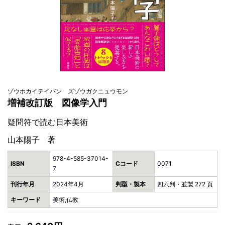
ゾウホカイテイバン ズゾウガクニュウモン
増補改訂版 図像学入門
疑問符で読む日本美術
山本陽子 著
978-4-585-37014-
ISBN
Cコード
0071
7
刊行年月
2024年4月
判型・製本
四六判・並製 272 頁
キーワード
美術,仏教