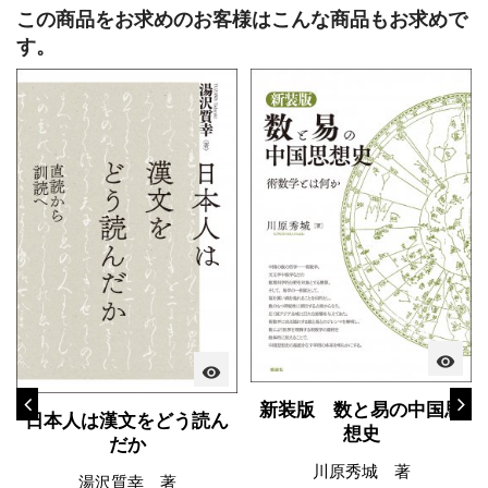
この商品をお求めのお客様はこんな商品もお求めで
す。
visibility
visibility
新装版 数と易の中国思
日本人は漢文をどう読ん
想史
だか
川原秀城 著
湯沢質幸 著