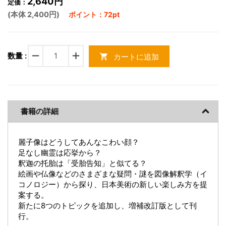
2,640円
定価：
(本体 2,400円)
ポイント：72pt
remove
add
数量 :
カートに追加
shopping_cart
書籍の詳細
麗子像はどうしてあんなこわい顔？
足なし幽霊は応挙から？
釈迦の托胎は「受胎告知」と似てる？
絵画や仏像などのさまざまな疑問・謎を図像解釈学（イ
コノロジー）から探り、日本美術の新しい楽しみ方を提
案する。
新たに8つのトピックを追加し、増補改訂版として刊
行。