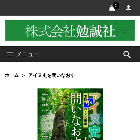
0
search
メニュー
ホーム
アイヌ史を問いなおす