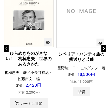
visibility
visibility
ひらめきをのがさな
シベリア・ハンティ族の
い！ 梅棹忠夫、世界の
熊送りと芸能
あるきかた
星野紘 Ｔ・モルダノフ 著
梅棹忠夫 著／小長谷有紀・
16,500円
定価：
佐藤吉文 編
(本体 15,000円)
2,420円
定価：
品切
(本体 2,200円)
shopping_cart
カートに追加