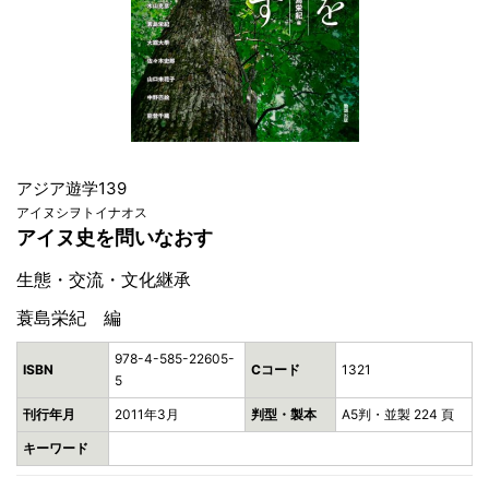
アジア遊学139
アイヌシヲトイナオス
アイヌ史を問いなおす
生態・交流・文化継承
蓑島栄紀 編
978-4-585-22605-
ISBN
Cコード
1321
5
刊行年月
2011年3月
判型・製本
A5判・並製 224 頁
キーワード