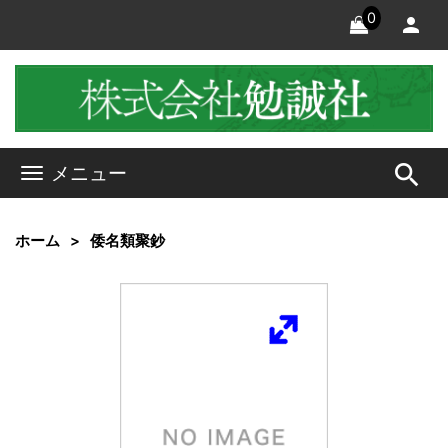
0
search
メニュー
ホーム
倭名類聚鈔