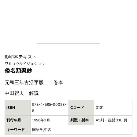
影印本テキスト
ワミョウルイジュショウ
倭名類聚鈔
元和三年古活字版二十巻本
中田祝夫 解説
978-4-585-00023-
ISBN
Cコード
3181
5
刊行年月
1996年3月
判型・製本
A5判・並製 310 頁
キーワード
国語学,中古