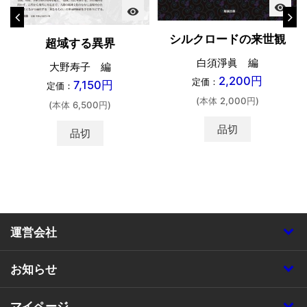
visibility
visibility
シルクロードの来世観
超域する異界
白須淨眞 編
大野寿子 編
2,200円
定価：
7,150円
定価：
(本体 2,000円)
(本体 6,500円)
品切
品切
運営会社
お知らせ
マイページ