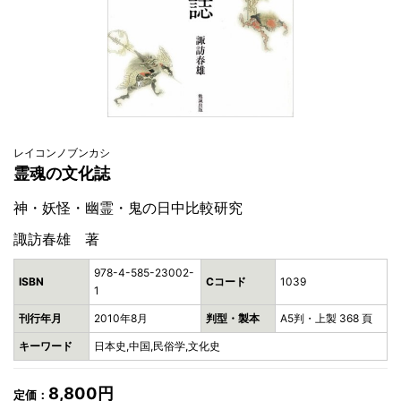
レイコンノブンカシ
霊魂の文化誌
神・妖怪・幽霊・鬼の日中比較研究
諏訪春雄 著
978-4-585-23002-
ISBN
Cコード
1039
1
刊行年月
2010年8月
判型・製本
A5判・上製 368 頁
キーワード
日本史,中国,民俗学,文化史
8,800円
定価：