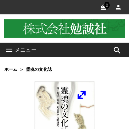
0
search
メニュー
ホーム
霊魂の文化誌