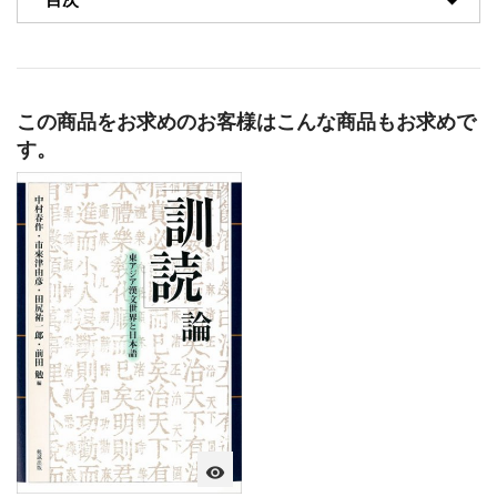
この商品をお求めのお客様はこんな商品もお求めで
す。
visibility