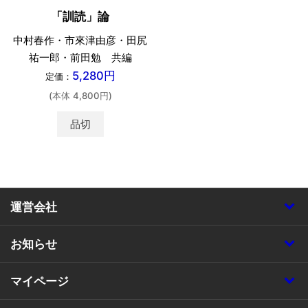
「訓読」論
中村春作・市來津由彦・田尻
祐一郎・前田勉 共編
5,280円
定価：
(本体 4,800円)
品切
運営会社
お知らせ
マイページ