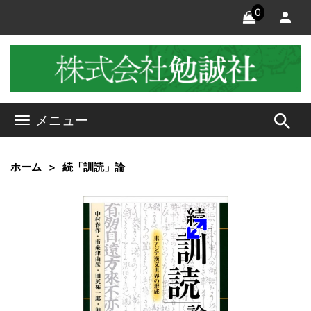
0
search
メニュー
ホーム
続「訓読」論