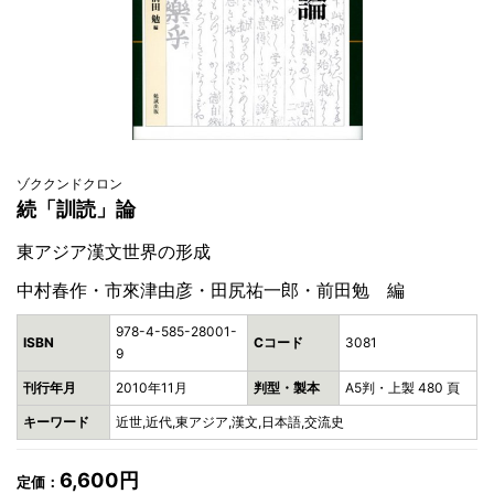
ゾククンドクロン
続「訓読」論
東アジア漢文世界の形成
中村春作・市來津由彦・田尻祐一郎・前田勉 編
978-4-585-28001-
ISBN
Cコード
3081
9
刊行年月
2010年11月
判型・製本
A5判・上製 480 頁
キーワード
近世,近代,東アジア,漢文,日本語,交流史
6,600円
定価：