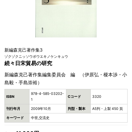
新編森克己著作集3
ゾクゾクニッソウボウエキノケンキュウ
続々日宋貿易の研究
新編森克己著作集編集委員会 編 （伊原弘・榎本渉・小
島毅・手島崇裕）
978-4-585-03202-
ISBN
Cコード
3320
1
刊行年月
2009年10月
判型・製本
A5判・上製 450 頁
キーワード
中世,交流史