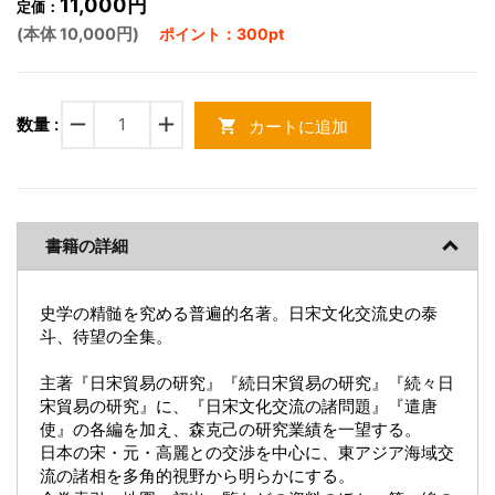
11,000円
定価：
(本体 10,000円)
ポイント：300pt
remove
add
数量 :
カートに追加
shopping_cart
書籍の詳細
史学の精髄を究める普遍的名著。日宋文化交流史の泰
斗、待望の全集。
主著『日宋貿易の研究』『続日宋貿易の研究』『続々日
宋貿易の研究』に、『日宋文化交流の諸問題』『遣唐
使』の各編を加え、森克己の研究業績を一望する。
日本の宋・元・高麗との交渉を中心に、東アジア海域交
流の諸相を多角的視野から明らかにする。