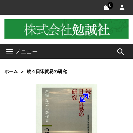
0
search
メニュー
ホーム
続々日宋貿易の研究