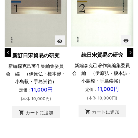
visibility
visibility
続日宋貿易の研究
新訂日宋貿易の研究
新編森克己著作集編集委員
新編森克己著作集編集委員
会 編 （伊原弘・榎本渉・
会 編 （伊原弘・榎本渉・
小島毅・手島崇裕）
小島毅・手島崇裕）
11,000円
11,000円
定価：
定価：
(本体 10,000円)
(本体 10,000円)
shopping_cart
カートに追加
shopping_cart
カートに追加