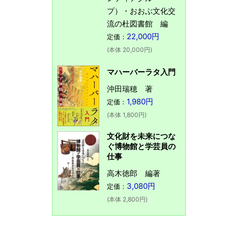
プ）・おおぶ文化交
流の杜図書館 編
22,000円
定価：
(本体 20,000円)
マハーバーラタ入門
沖田瑞穂 著
1,980円
定価：
(本体 1,800円)
文化財を未来につな
ぐ博物館と学芸員の
仕事
高木徳郎 編著
3,080円
定価：
(本体 2,800円)