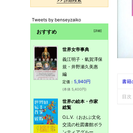
>> 詳細検索
Tweets by benseyzaiko
おすすめ
[詳細]
世界女帝事典
義江明子・氣賀澤保
規・井野瀬久美惠
編
書籍
5,940円
定価：
(本体 5,400円)
目次
世界の絵本・作家
総覧
O.L.V.（おおぶ文化
交流の杜図書館ボラ
ンティアグルー