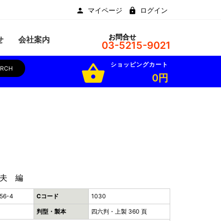
マイページ
ログイン
お問合せ
せ
会社案内
03-5215-9021
ショッピングカート
shopping_basket
ARCH
0円
夫 編
56-4
Cコード
1030
判型・製本
四六判・上製 360 頁