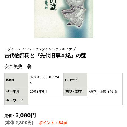
コダイモノノベシトセンダイクジホンキノナゾ
古代物部氏と『先代旧事本紀』の謎
安本美典 著
978-4-585-05124-
ISBN
Cコード
4
刊行年月
2003年6月
判型・製本
A5判・上製 316 頁
キーワード
3,080円
定価：
(本体 2,800円)
ポイント：84pt