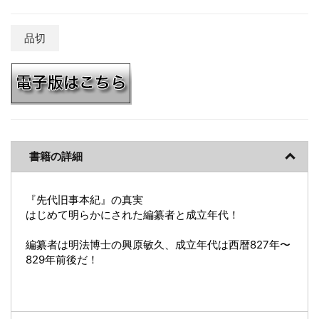
品切
書籍の詳細
『先代旧事本紀』の真実
はじめて明らかにされた編纂者と成立年代！
編纂者は明法博士の興原敏久、成立年代は西暦827年〜
829年前後だ！