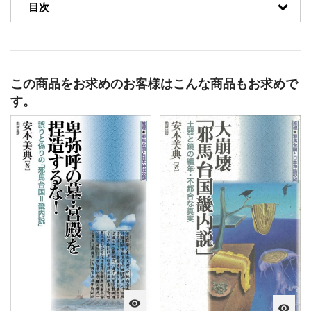
目次
この商品をお求めのお客様はこんな商品もお求めで
す。
visibility
visibility