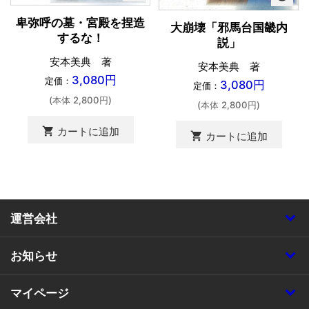
卑弥呼の墓・宮殿を捏造
大崩壊「邪馬台国畿内
するな！
説」
安本美典 著
安本美典 著
3,080円
定価：
3,080円
定価：
(本体 2,800円)
(本体 2,800円)
shopping_cart
カートに追加
shopping_cart
カートに追加
運営会社
お知らせ
マイページ