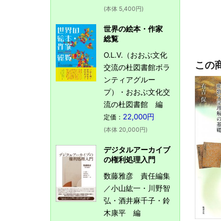
(本体 5,400円)
世界の絵本・作家
総覧
O.L.V.（おおぶ文化
この
交流の杜図書館ボラ
ンティアグルー
プ）・おおぶ文化交
流の杜図書館 編
22,000円
定価：
(本体 20,000円)
デジタルアーカイブ
の権利処理入門
数藤雅彦 責任編集
／小山紘一・川野智
弘・酒井麻千子・鈴
木康平 編