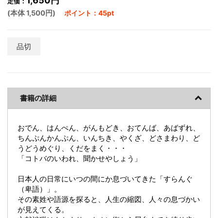
1,650円
定価：
(本体 1,500円)
ポイント：45pt
品切
書籍の詳細
おでん、はんぺん、がんもどき、おてんば、あばずれ、
ちんぷんかんぷん、いんちき、やくざ、どさまわり、ど
うどうめぐり、くだをまく・・・
「コトバのいわれ、聞かせやしょう」
日本人の日常にいつの間にか息づいてきた「すらんぐ
（卑語）」。
その素姓や語源を探ると、人生の縮図、人々の息づかい
が見えてくる。