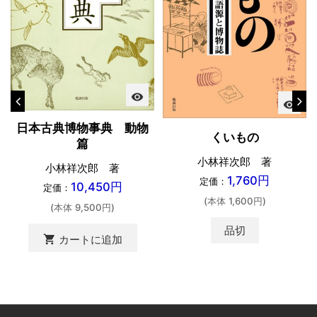
visibility
visibility
日本古典博物事典 動物
くいもの
篇
小林祥次郎 著
小林祥次郎 著
1,760円
定価：
10,450円
定価：
(本体 1,600円)
(本体 9,500円)
品切
shopping_cart
カートに追加