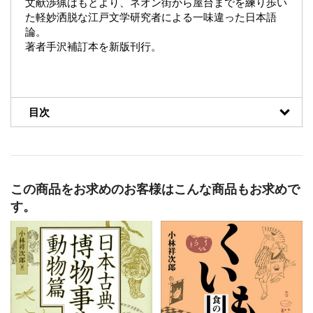
文献渉猟はもとより、ネオン街から屋台までを練り歩い
た軽妙洒脱な江戸文学研究者による一味違った日本語
論。
著者手沢補訂本を新版刊行。
目次
この商品をお求めのお客様はこんな商品もお求めで
す。