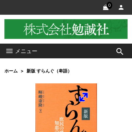
0
search
メニュー
ホーム
新版 すらんぐ（卑語）