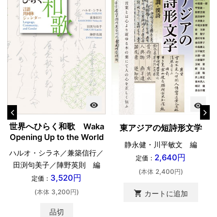
visibility
visibility
世界へひらく和歌 Waka
東アジアの短詩形文学
Opening Up to the World
静永健・川平敏文 編
ハルオ・シラネ／兼築信行／
2,640円
定価：
田渕句美子／陣野英則 編
(本体 2,400円)
3,520円
定価：
(本体 3,200円)
shopping_cart
カートに追加
品切