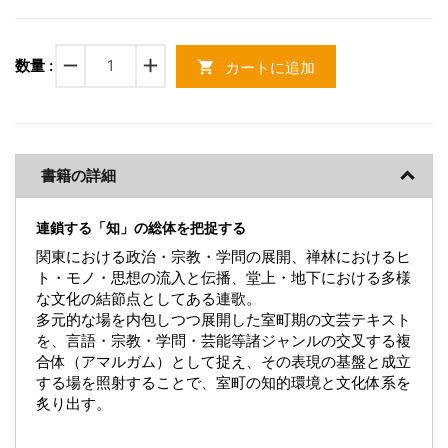
remove
add
数量 :
カートに追加
shopping_cart
書籍の詳細
連鎖する「知」の総体を把捉する
関東における政治・宗教・学問の展開、禅林におけるヒ
ト・モノ・思想の流入と伝播、堂上・地下における多様
な文化の結節点としてある連歌。
多元的な場を内包しつつ展開した室町期の文芸テキスト
を、言語・宗教・学問・芸能等諸ジャンルの交叉する複
合体（アマルガム）として捉え、その表現の基盤と成立
する場を照射することで、室町の知的環境と文化体系を
炙り出す。