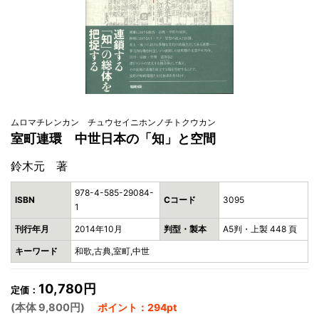
ムロマチレンカン チュウセイニホンノチトクウカン
室町連環 中世日本の「知」と空間
鈴木元 著
978-4-585-29084-
ISBN
Cコード
3095
1
刊行年月
2014年10月
判型・製本
A5判・上製 448 頁
キーワード
和歌,古典,室町,中世
10,780円
定価：
(本体 9,800円)
ポイント：294pt