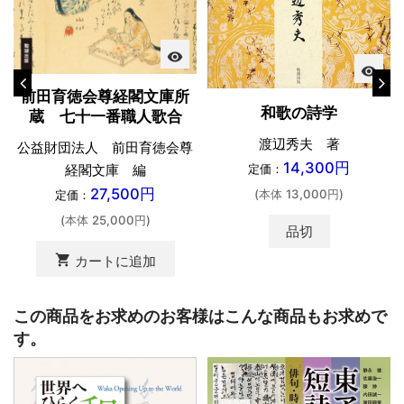
visibility
visibility
前田育徳会尊経閣文庫所
和歌の詩学
蔵 七十一番職人歌合
渡辺秀夫 著
公益財団法人 前田育徳会尊
14,300円
経閣文庫 編
定価：
27,500円
(本体 13,000円)
定価：
(本体 25,000円)
品切
shopping_cart
カートに追加
この商品をお求めのお客様はこんな商品もお求めで
す。