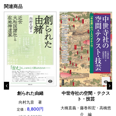
関連商品
visibility
visibility
中世寺社の空間・テクス
創られた由緒
ト・技芸
向村九音 著
大橋直義・藤巻和宏・高橋悠
8,800円
定価：
介 編