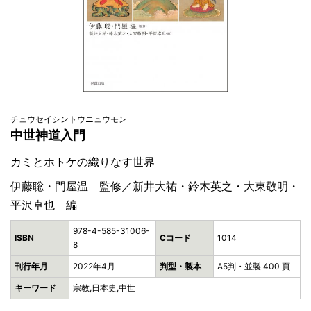
チュウセイシントウニュウモン
中世神道入門
カミとホトケの織りなす世界
伊藤聡・門屋温 監修／新井大祐・鈴木英之・大東敬明・
平沢卓也 編
978-4-585-31006-
ISBN
Cコード
1014
8
刊行年月
2022年4月
判型・製本
A5判・並製 400 頁
キーワード
宗教,日本史,中世