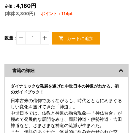
4,180円
定価：
(本体 3,800円)
ポイント：114pt
remove
add
数量 :
カートに追加
shopping_cart
書籍の詳細
ダイナミックな発展を遂げた中世日本の神道がわかる、初
のガイドブック！
日本古来の信仰でありながらも、時代とともにめまぐる
しい変化を遂げてきた「神道」。
中世日本では、仏教と神道の融合現象―「神仏習合」が
極めて発展的な展開をみせ、両部神道・伊勢神道・吉田
神道など、さまざまな神道の流派が生まれた。
また、儀礼のありかた、体系的に組み合わせられた空