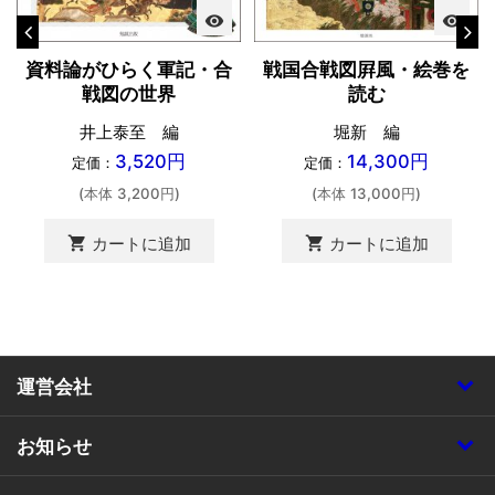
visibility
visibility
資料論がひらく軍記・合
戦国合戦図屛風・絵巻を
戦図の世界
読む
井上泰至 編
堀新 編
3,520円
14,300円
定価：
定価：
(本体 3,200円)
(本体 13,000円)
shopping_cart
shopping_cart
カートに追加
カートに追加
運営会社
お知らせ