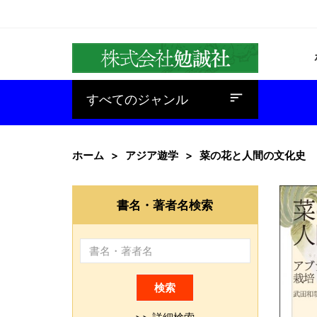
baseline_sort
すべてのジャンル
ホーム
アジア遊学
菜の花と人間の文化史
書名・著者名検索