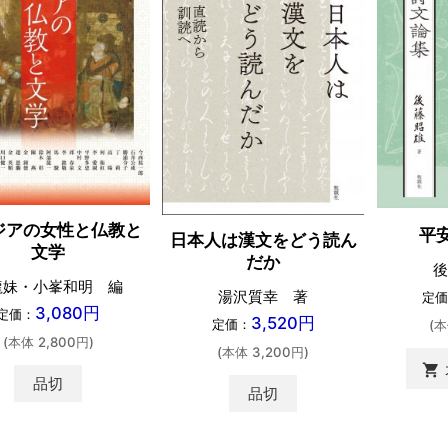
ジアの女性と仏教と
平
日本人は漢文をどう読ん
文学
だか
後
龍妹・小峯和明 編
湯沢質幸 著
定価
3,080円
定価：
3,520円
定価：
(本
(本体 2,800円)
(本体 3,200円)
shopping_cart
品切
品切