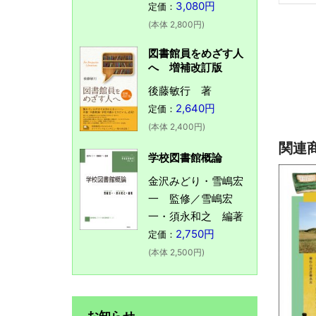
3,080円
定価：
(本体 2,800円)
図書館員をめざす人
へ 増補改訂版
後藤敏行 著
2,640円
定価：
(本体 2,400円)
関連
学校図書館概論
金沢みどり・雪嶋宏
一 監修／雪嶋宏
一・須永和之 編著
2,750円
定価：
(本体 2,500円)
お知らせ