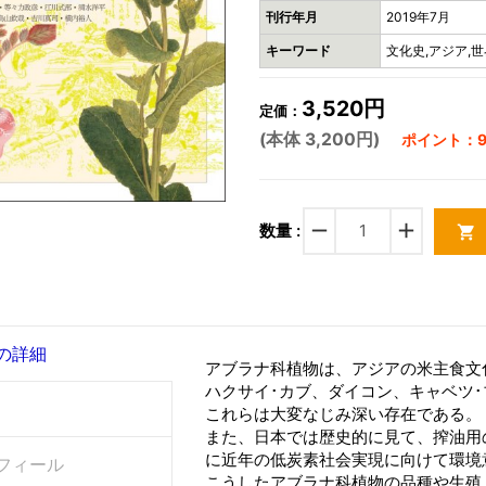
刊行年月
2019年7月
キーワード
文化史,アジア,世
3,520円
定価：
(本体 3,200円)
ポイント：9
remove
add
数量 :
shopping_cart
の詳細
アブラナ科植物は、アジアの米主食文
ハクサイ･カブ、ダイコン、キャベツ
これらは大変なじみ深い存在である。
また、日本では歴史的に見て、搾油用
に近年の低炭素社会実現に向けて環境
フィール
こうしたアブラナ科植物の品種や生殖