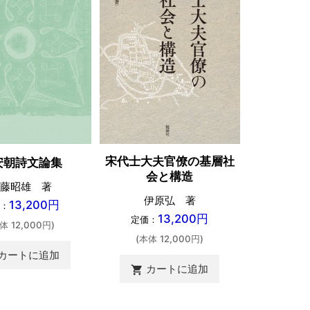
宋代士大夫官僚の基層社
安朝詩文論集
古代東ア
会と構造
藤昭雄 著
佐藤
伊原弘 著
13,200円
：
定価：
13,200円
定価：
体 12,000円)
(本体 
(本体 12,000円)
カートに追加
カートに追加
shopping_cart