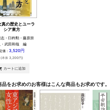
女真の歴史とユーラ
シア東方
崇志・臼杵勲・藤原崇
人・武田和哉 編
3,520円
定価：
(本体 3,200円)
カートに追加
ing_cart
商品をお求めのお客様はこんな商品もお求めです。