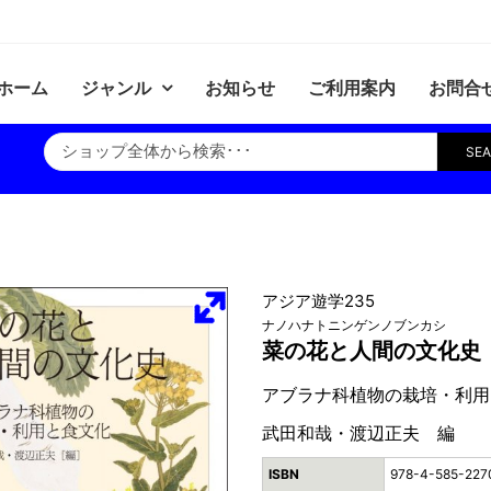
ホーム
ジャンル
お知らせ
ご利用案内
お問合
SE
アジア遊学235
ナノハナトニンゲンノブンカシ
菜の花と人間の文化史
アブラナ科植物の栽培・利用
武田和哉・渡辺正夫 編
ISBN
978-4-585-227