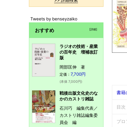
>> 詳細検索
Tweets by benseyzaiko
おすすめ
[詳細]
ラジオの技術・産業
の百年史 増補改訂
版
岡部匡伸 著
7,700円
定価：
(本体 7,000円)
書籍
戦後出版文化史のな
かのカストリ雑誌
目次
石川巧 編集代表／
カストリ雑誌編集委
プロ
員会 編