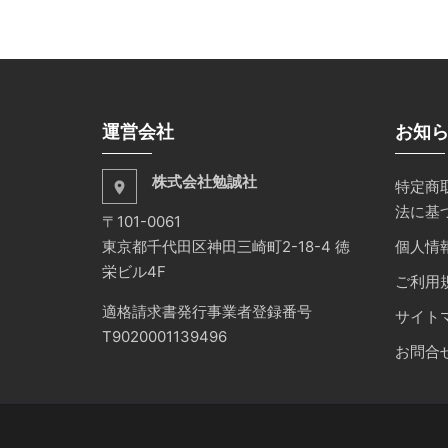
運営会社
お知
株式会社勉誠社
特定商
place
法に基
〒101-0061
東京都千代田区神田三崎町2-18-4 徳
個人情
栄ビル4F
ご利用
適格請求書発行事業者登録番号
サイト
T9020001139496
お問合