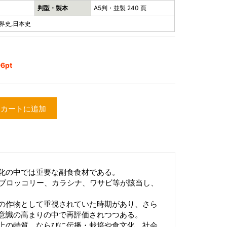
判型・製本
A5判・並製 240 頁
界史,日本史
6pt
カートに追加
化の中では重要な副食食材である。
･ブロッコリー、カラシナ、ワサビ等が該当し、
の作物として重視されていた時期があり、さら
意識の高まりの中で再評価されつつある。
上の特質、ならびに伝播・栽培や食文化、社会