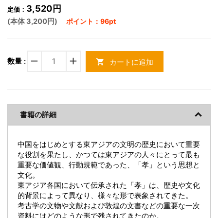
3,520円
定価：
(本体 3,200円)
ポイント：96pt
remove
add
数量 :
カートに追加
shopping_cart
書籍の詳細
中国をはじめとする東アジアの文明の歴史において重要
な役割を果たし、かつては東アジアの人々にとって最も
重要な価値観、行動規範であった、「孝」という思想と
文化。
東アジア各国において伝承された「孝」は、歴史や文化
的背景によって異なり、様々な形で表象されてきた。
考古学の文物や文献および敦煌の文書などの重要な一次
資料にはどのような形で残されてきたのか。