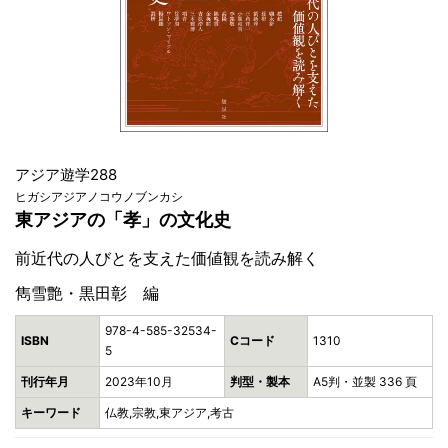
アジア遊学288
ヒガシアジアノコウノブンカシ
東アジアの「孝」の文化史
前近代の人びとを支えた価値観を読み解く
雋雪艶・黒田彰 編
978-4-585-32534-
ISBN
Cコード
1310
5
刊行年月
2023年10月
判型・製本
A5判・並製 336 頁
キーワード
仏教,宗教,東アジア,考古