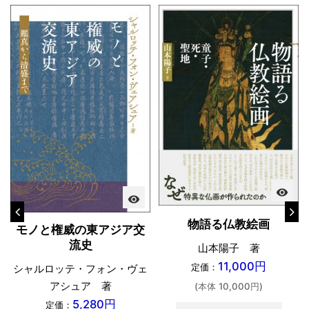
visibility
visibility
物語る仏教絵画
モノと権威の東アジア交
流史
山本陽子 著
11,000円
定価：
シャルロッテ・フォン・ヴェ
アシュア 著
(本体 10,000円)
5,280円
定価：