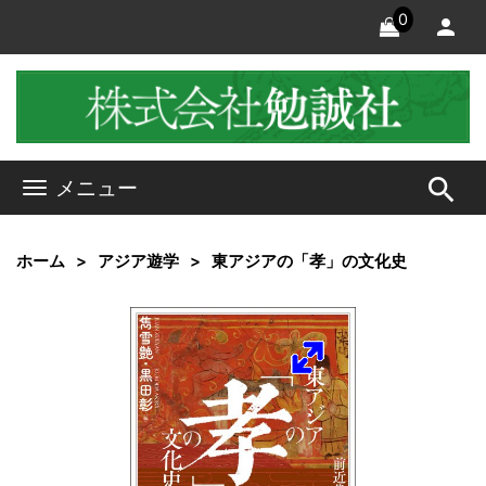
0
search
メニュー
ホーム
アジア遊学
東アジアの「孝」の文化史