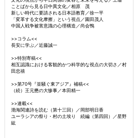
ことばから見る日中異文化／相原 茂
新しい時代に要請される日本語教育／徐一平
「変革する文化摩擦」という視点／園田茂人
中国人戦争被害意識の心理構造／尚会鴨
>>コラム<<
長安に学ぶ／近藤誠一
>>特別寄稿<<
相互認識における客観的かつ科学的な視点の大切さ／村
田忠禧
>>第70号『並騒ぐ東アジア』補稿<<
（続）王元懋の大惨事／本田精一
>>連載<<
渤海関連詩を読む（第十三回）／岡部明日香
ユーラシアの祭り・村の土埃り 続編（第四回）／星野
紘