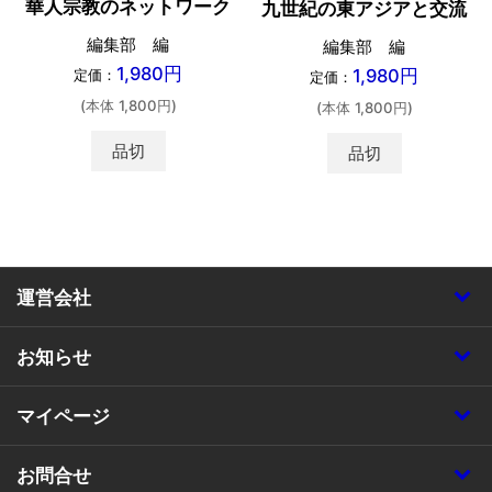
華人宗教のネットワーク
九世紀の東アジアと交流
編集部 編
編集部 編
1,980円
1,980円
定価：
定価：
(本体 1,800円)
(本体 1,800円)
品切
品切
運営会社
お知らせ
マイページ
お問合せ