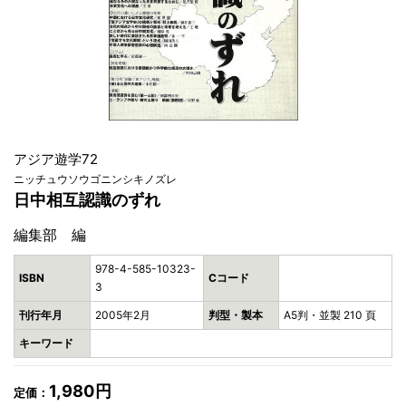
アジア遊学72
ニッチュウソウゴニンシキノズレ
日中相互認識のずれ
編集部 編
978-4-585-10323-
ISBN
Cコード
3
刊行年月
2005年2月
判型・製本
A5判・並製 210 頁
キーワード
1,980円
定価：