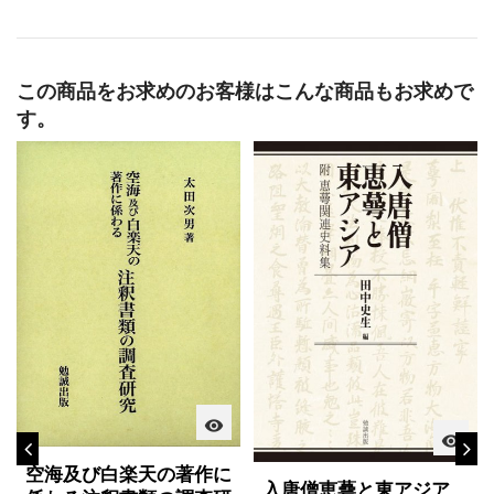
この商品をお求めのお客様はこんな商品もお求めで
す。
visibility
visibility
空海及び白楽天の著作に
入唐僧恵蕚と東アジア