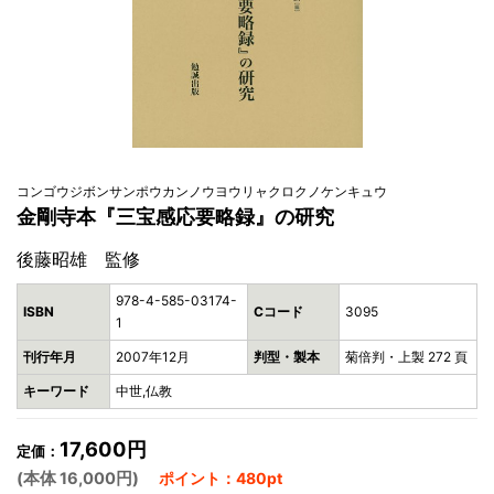
コンゴウジボンサンポウカンノウヨウリャクロクノケンキュウ
金剛寺本『三宝感応要略録』の研究
後藤昭雄 監修
978-4-585-03174-
ISBN
Cコード
3095
1
刊行年月
2007年12月
判型・製本
菊倍判・上製 272 頁
キーワード
中世,仏教
17,600円
定価：
(本体 16,000円)
ポイント：480pt