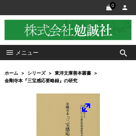
0
search
メニュー
ホーム
シリーズ
東洋文庫善本叢書
金剛寺本『三宝感応要略録』の研究