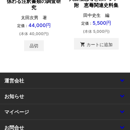
係わる注釈書類の調査研
附 恵蕚関連史料集
究
田中史生 編
太田次男 著
5,500円
定価：
44,000円
定価：
(本体 5,000円)
(本体 40,000円)
shopping_cart
カートに追加
品切
運営会社
お知らせ
マイページ
お問合せ