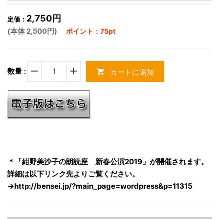
2,750円
定価：
(本体 2,500円)
ポイント：75pt
remove
add
数量 :
カートに追加
shopping_cart
＊「紺野美沙子の朗読座 新春公演2019」が開催されます。
詳細は以下リンク先よりご覧ください。
→
http://bensei.jp/?main_page=wordpress&p=11315