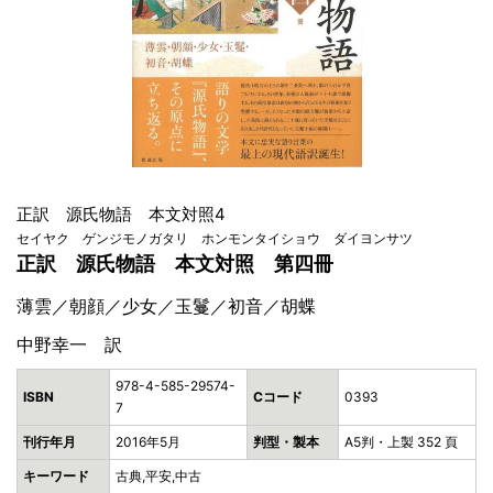
正訳 源氏物語 本文対照4
セイヤク ゲンジモノガタリ ホンモンタイショウ ダイヨンサツ
正訳 源氏物語 本文対照 第四冊
薄雲／朝顔／少女／玉鬘／初音／胡蝶
中野幸一 訳
978-4-585-29574-
ISBN
Cコード
0393
7
刊行年月
2016年5月
判型・製本
A5判・上製 352 頁
キーワード
古典,平安,中古