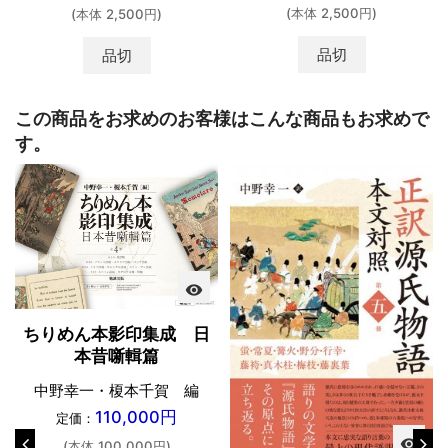
(本体 2,500円)
(本体 2,500円)
品切
品切
この商品をお求めのお客様はこんな商品もお求めで
す。
visibility
ちりめん本影印集成 日
本昔噺輯篇
中野幸一・榎本千賀 編
110,000円
定価：
visibility
(本体 100,000円)