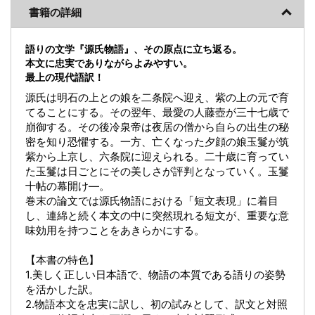
書籍の詳細
語りの文学『源氏物語』、その原点に立ち返る。
本文に忠実でありながらよみやすい。
最上の現代語訳！
源氏は明石の上との娘を二条院へ迎え、紫の上の元で育
てることにする。その翌年、最愛の人藤壺が三十七歳で
崩御する。その後冷泉帝は夜居の僧から自らの出生の秘
密を知り恐懼する。一方、亡くなった夕顔の娘玉鬘が筑
紫から上京し、六条院に迎えられる。二十歳に育ってい
た玉鬘は日ごとにその美しさが評判となっていく。玉鬘
十帖の幕開け―。
巻末の論文では源氏物語における「短文表現」に着目
し、連綿と続く本文の中に突然現れる短文が、重要な意
味効用を持つことをあきらかにする。
【本書の特色】
1.美しく正しい日本語で、物語の本質である語りの姿勢
を活かした訳。
2.物語本文を忠実に訳し、初の試みとして、訳文と対照