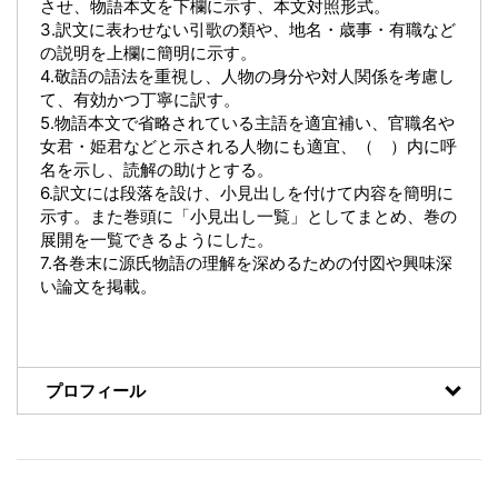
させ、物語本文を下欄に示す、本文対照形式。
3.訳文に表わせない引歌の類や、地名・歳事・有職など
の説明を上欄に簡明に示す。
4.敬語の語法を重視し、人物の身分や対人関係を考慮し
て、有効かつ丁寧に訳す。
5.物語本文で省略されている主語を適宜補い、官職名や
女君・姫君などと示される人物にも適宜、（ ）内に呼
名を示し、読解の助けとする。
6.訳文には段落を設け、小見出しを付けて内容を簡明に
示す。また巻頭に「小見出し一覧」としてまとめ、巻の
展開を一覧できるようにした。
7.各巻末に源氏物語の理解を深めるための付図や興味深
い論文を掲載。
プロフィール