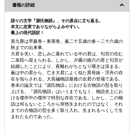
書籍の詳細
語りの文学『源氏物語』、その原点に立ち返る。
本文に忠実でありながらよみやすい。
最上の現代語訳！
第九冊は早蕨巻～東屋巻。薫二十五歳の春～二十六歳の
秋までの出来事。
大君を失い、悲しみに暮れている中の君は、匂宮の住む
二条院へ迎えられる。しかし、夕霧の娘六の君と匂宮が
結婚したことにより、夜離れがちとなり嘆きは深まる。
薫は中の君から、亡き大君によく似た異母妹・浮舟の存
在を知らされる。大長編物語最後の女君の登場である。
巻末の論文では『源氏物語』における古物語の型を取り
上げる。『源氏物語』はいうまでもなく、物語史上にお
ける傑作中の傑作で特別な存在である。しかし、この物
語は何もないところから突然生まれたのではなく、それ
までの古物語の型を多く取り入れ、生まれるべくして生
まれたものであった。