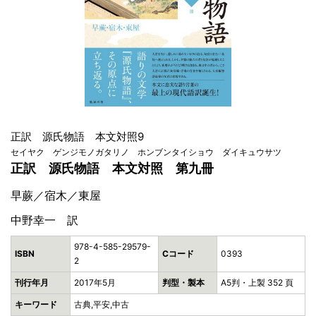
正訳 源氏物語 本文対照9
セイヤク ゲンジモノガタリノ ホンブンタイショウ ダイキュウサツ
正訳 源氏物語 本文対照 第九冊
早蕨／宿木／東屋
中野幸一 訳
978-4-585-29579-
ISBN
Cコード
0393
2
刊行年月
2017年5月
判型・製本
A5判・上製 352 頁
キーワード
古典,平安,中古