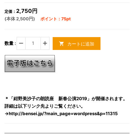
2,750円
定価：
(本体 2,500円)
ポイント：75pt
remove
add
数量 :
カートに追加
shopping_cart
＊「紺野美沙子の朗読座 新春公演2019」が開催されます。
詳細は以下リンク先よりご覧ください。
→
http://bensei.jp/?main_page=wordpress&p=11315