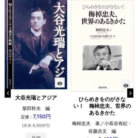
visibility
visibility
大谷光瑞とアジア
ひらめきをのがさな
い！ 梅棹忠夫、世界の
柴田幹夫 編
あるきかた
7,150円
定価：
梅棹忠夫 著／小長谷有紀・
(本体 6,500円)
佐藤吉文 編