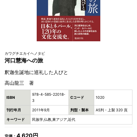
カワグチエカイヘノタビ
河口慧海への旅
釈迦生誕地に巡礼した人びと
高山龍三 著
978-4-585-22018-
ISBN
Cコード
1020
3
刊行年月
2011年9月
判型・製本
A5判・上製 320 頁
キーワード
民族学,仏教,東アジア,近代
4,620円
定価：