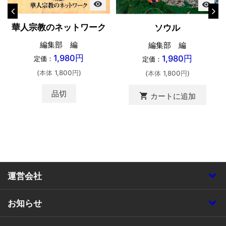
visibility
visibility
華人宗教のネットワーク
ソウル
編集部 編
編集部 編
1,980円
1,980円
定価：
定価：
(本体 1,800円)
(本体 1,800円)
品切
shopping_cart
カートに追加
運営会社
お知らせ