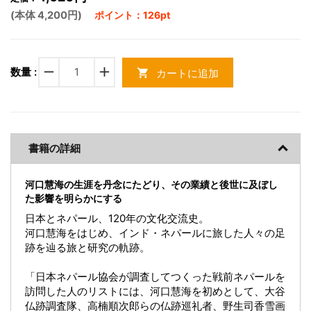
(本体 4,200円)
ポイント：126pt
remove
add
数量 :
カートに追加
shopping_cart
書籍の詳細
河口慧海の生涯を丹念にたどり、その業績と後世に及ぼし
た影響を明らかにする
日本とネパール、120年の文化交流史。
河口慧海をはじめ、インド・ネパールに旅した人々の足
跡を辿る旅と研究の軌跡。
「日本ネパール協会が調査してつくった戦前ネパールを
訪問した人のリストには、河口慧海を初めとして、大谷
仏跡調査隊、高楠順次郎らの仏跡巡礼者、野生司香雪画