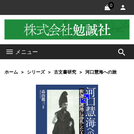
0
search
メニュー
ホーム
シリーズ
古文書研究
河口慧海への旅