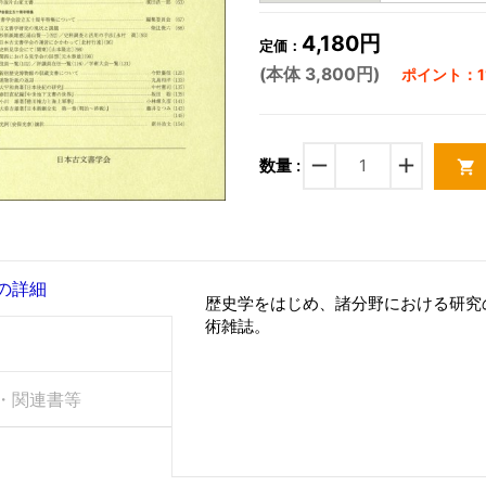
4,180円
定価：
(本体 3,800円)
ポイント：11
remove
add
数量 :
shopping_cart
の詳細
歴史学をはじめ、諸分野における研究
術雑誌。
・関連書等