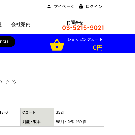
マイページ
ログイン
お問合せ
せ
会社案内
03-5215-9021
ショッピングカート
shopping_basket
ARCH
0円
ウロクゴウ
13-6
Cコード
3321
判型・製本
B5判・並製 160 頁