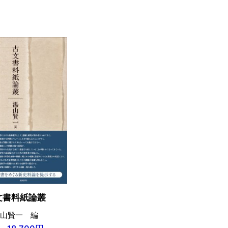
文書料紙論叢
山賢一 編