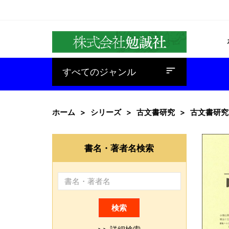
baseline_sort
すべてのジャンル
ホーム
シリーズ
古文書研究
古文書研究
書名・著者名検索