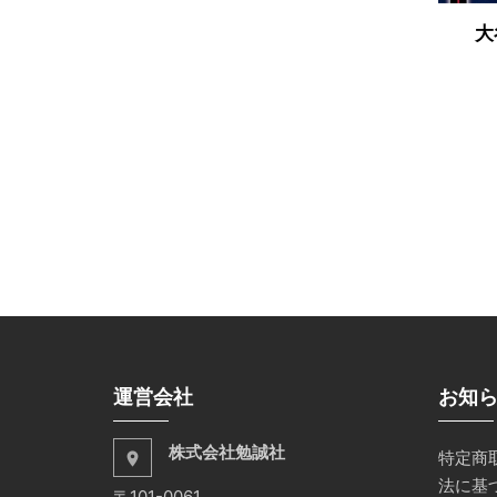
大
運営会社
お知
株式会社勉誠社
特定商
place
法に基
〒101-0061