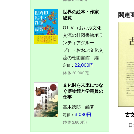
世界の絵本・作家
関連
総覧
O.L.V.（おおぶ文化
交流の杜図書館ボラ
ンティアグルー
プ）・おおぶ文化交
流の杜図書館 編
22,000円
定価：
(本体 20,000円)
文化財を未来につな
ぐ博物館と学芸員の
仕事
高木徳郎 編著
3,080円
古
定価：
(本体 2,800円)
日