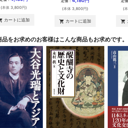
4,180円
定価：
定
(本体 3,800円)
(本体 3,800円)
(本
カートに追加
ing_cart
カートに追加
shopping_cart
shopping_cart
商品をお求めのお客様はこんな商品もお求めです。