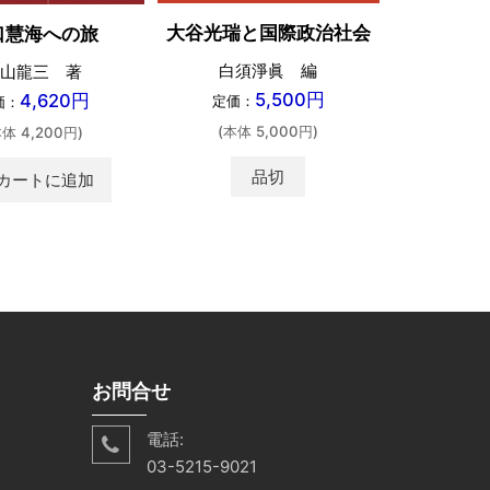
大谷光瑞と国際政治社会
口慧海への旅
大
白須淨眞 編
山龍三 著
鹿毛
5,500円
4,620円
定価：
価：
定価：
(本体 5,000円)
本体 4,200円)
(本体 
品切
カートに追加
お問合せ
電話:
03-5215-9021