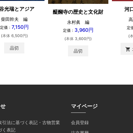
谷光瑞とアジア
河
醍醐寺の歴史と文化財
柴田幹夫 編
高
永村眞 編
7,150円
定価：
定
3,960円
定価：
(本体 6,500円)
(
(本体 3,600円)
品切
shopping_cart
品切
らせ
マイページ
取引法に基づく表記・古物営業
会員登録
づく表記
注文履歴