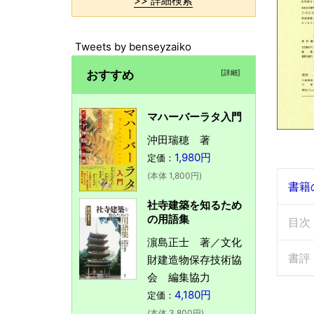
>> 詳細検索
Tweets by benseyzaiko
おすすめ
[詳細]
マハーバーラタ入門
沖田瑞穂 著
1,980円
定価：
(本体 1,800円)
書籍
社寺建築を知るため
の用語集
目次
濵島正士 著／文化
書評
財建造物保存技術協
会 編集協力
4,180円
定価：
(本体 3,800円)