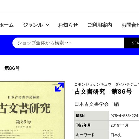
ホーム
ジャンル
お知らせ
ご利用案内
お問合
SE
 第86号
コモンジョケンキュウ ダイハチジュ
古文書研究 第86号
日本古文書学会 編
ISBN
978-4-585-224
刊行年月
2019年1月
キーワード
日本史