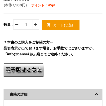
(本体 1,500円)
ポイント：45pt
remove
add
数量 :
カートに追加
shopping_cart
＊本書のご購入をご希望の方へ
品切表示が出ております場合、お手数ではございますが、
「info@bensei.jp」宛までご連絡ください。
書籍の詳細