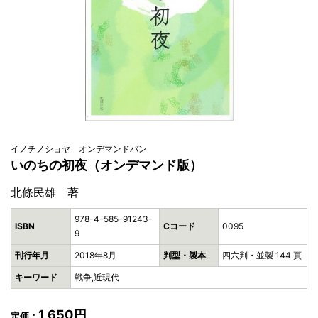
イノチノショヤ オンデマンドバン
いのちの初夜（オンデマンド版）
北條民雄 著
978-4-585-91243-
ISBN
Cコード
0095
9
刊行年月
2018年8月
判型・製本
四六判・並製 144 頁
キーワード
戦争,近現代
1,650円
定価：