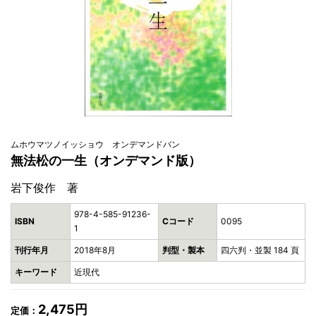
ムホウマツノイッショウ オンデマンドバン
無法松の一生（オンデマンド版）
岩下俊作 著
978-4-585-91236-
ISBN
Cコード
0095
1
刊行年月
2018年8月
判型・製本
四六判・並製 184 頁
キーワード
近現代
2,475円
定価：