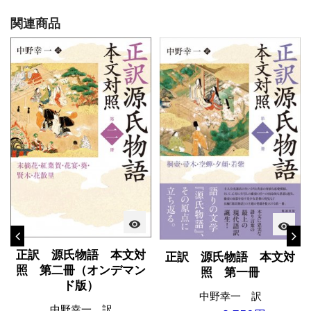
関連商品
visibility
visibility
正訳 源氏物語 本文対
正訳 源氏物語 本文対
照 第二冊（オンデマン
照 第一冊
ド版）
中野幸一 訳
中野幸一 訳