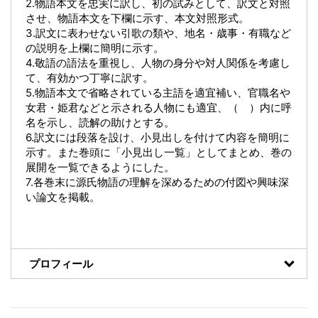
2.物語本文を忠実に訳し、初の試みとして、訳文と対照
させ、物語本文を下欄に示す、本文対照形式。
3.訳文に表わせない引歌の類や、地名・歳事・有職など
の説明を上欄に簡明に示す。
4.敬語の語法を重視し、人物の身分や対人関係を考慮し
て、有効かつ丁寧に訳す。
5.物語本文で省略されている主語を適宜補い、官職名や
女君・姫君などと示される人物にも適宜、（ ）内に呼
名を示し、読解の助けとする。
6.訳文には段落を設け、小見出しを付けて内容を簡明に
示す。また巻頭に「小見出し一覧」としてまとめ、巻の
展開を一覧できるようにした。
7.各巻末に源氏物語の理解を深めるための付図や興味深
い論文を掲載。
プロフィール