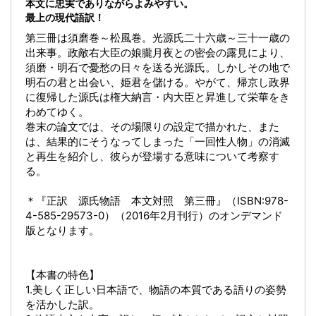
本文に忠実でありながらよみやすい。
最上の現代語訳！
第三冊は須磨巻～松風巻。光源氏二十六歳～三十一歳の
出来事。政敵右大臣の娘朧月夜との密会の露見により、
須磨・明石で憂愁の日々を送る光源氏。しかしその地で
明石の君と出会い、姫君を儲ける。やがて、帰京し政界
に復帰した源氏は権大納言・内大臣と昇進して栄華をき
わめてゆく。
巻末の論文では、その場限りの設定で描かれた、また
は、結果的にそうなってしまった「一回性人物」の消滅
と再生を紹介し、彼らが登場する意味について考察す
る。
＊『正訳 源氏物語 本文対照 第三冊』（ISBN:978-
4-585-29573-0）（2016年2月刊行）のオンデマンド
版となります。
【本書の特色】
1.美しく正しい日本語で、物語の本質である語りの姿勢
を活かした訳。