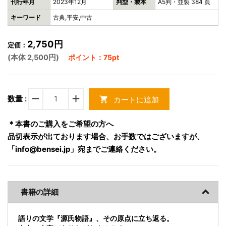
刊行年月
2023年12月
判型・製本
A5判・並製 384 頁
キーワード
古典,平安,中古
2,750円
定価：
(本体 2,500円)
ポイント：75pt
remove
add
数量 :
カートに追加
shopping_cart
＊本書のご購入をご希望の方へ
品切表示が出ております場合、お手数ではございますが、
「info@bensei.jp」宛までご連絡ください。
書籍の詳細
語りの文学『源氏物語』、その原点に立ち返る。