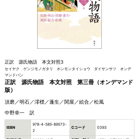
正訳 源氏物語 本文対照3
セイヤク ゲンジモノガタリ ホンモンタイショウ ダイサンサツ オンデ
マンドバン
正訳 源氏物語 本文対照 第三冊（オンデマンド
版）
須磨／明石／澪標／蓬生／関屋／絵合／松風
中野幸一 訳
978-4-585-89573-
ISBN
Cコード
0393
2