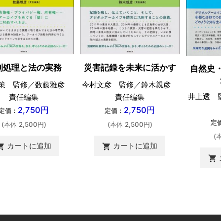
利処理と法の実務
災害記録を未来に活かす
自然史
策 監修／数藤雅彦
今村文彦 監修／鈴木親彦
井上透 
責任編集
責任編集
2,750円
2,750円
定価：
定価：
定
(本体 2,500円)
(本体 2,500円)
(
カートに追加
カートに追加
ing_cart
shopping_cart
shopping_cart