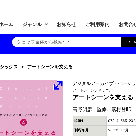
ホーム
ジャンル
お知らせ
ご利用案内
お問合
SE
シックス
アートシーンを支える
デジタルアーカイブ・ベーシッ
アートシーンヲササエル
アートシーンを支える
高野明彦 監修／嘉村哲郎 
ISBN
978-4-585-202
刊行年月
2020年12月