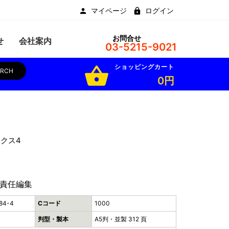
マイページ
ログイン
お問合せ
せ
会社案内
03-5215-9021
ショッピングカート
shopping_basket
ARCH
0円
クス4
責任編集
84-4
Cコード
1000
判型・製本
A5判・並製 312 頁