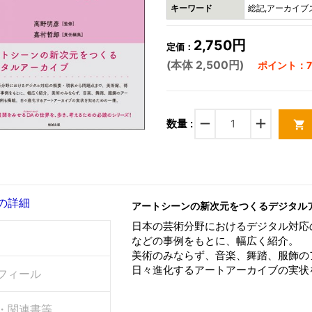
キーワード
総記,アーカイブズ
2,750円
定価：
(本体 2,500円)
ポイント：7
remove
add
数量 :
shopping_cart
の詳細
アートシーンの新次元をつくるデジタル
日本の芸術分野におけるデジタル対応
などの事例をもとに、幅広く紹介。
美術のみならず、音楽、舞踏、服飾の
日々進化するアートアーカイブの実状
フィール
・関連書等