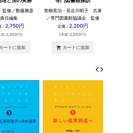
処理と法の実務
専門図書館探訪
 監修／数藤雅彦
青柳英治・長谷川昭子 共著
柳与志
責任編集
／専門図書館協議会 監修
定価：
2,750円
2,200円
価：
定価：
(本体 
本体 2,500円)
(本体 2,000円)
カートに追加
カートに追加
shopping_cart