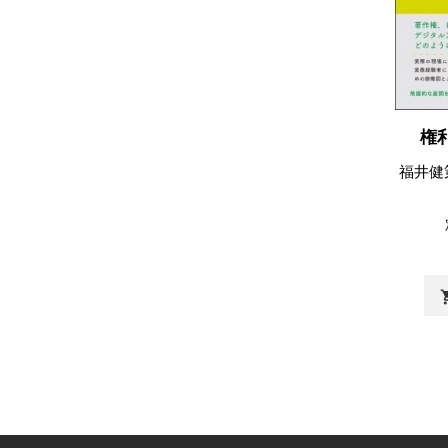
権
福井健
shopp