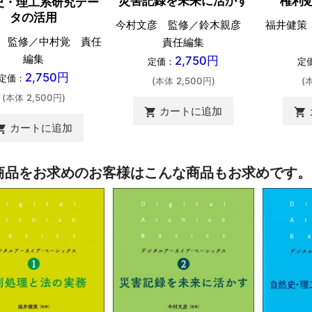
災害記録を未来に活かす
権利
史・理工系研究デー
タの活用
今村文彦 監修／鈴木親彦
福井健策
 監修／中村覚 責任
責任編集
編集
2,750円
定価：
定
2,750円
定価：
(本体 2,500円)
(
(本体 2,500円)
カートに追加
shopping_cart
shopping_cart
カートに追加
ing_cart
商品をお求めのお客様はこんな商品もお求めです。