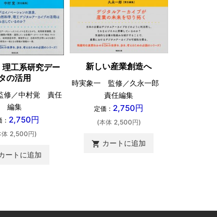
新しい産業創造へ
知識イン
・理工系研究デー
タの活用
時実象一 監修／久永一郎
数藤雅
監修／中村覚 責任
責任編集
定価：
編集
2,750円
定価：
(本体 
2,750円
価：
(本体 2,500円)
カ
shopping_cart
本体 2,500円)
カートに追加
shopping_cart
カートに追加