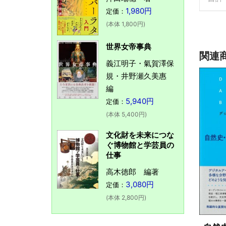
1,980円
定価：
(本体 1,800円)
世界女帝事典
関連
義江明子・氣賀澤保
規・井野瀬久美惠
編
5,940円
定価：
(本体 5,400円)
文化財を未来につな
ぐ博物館と学芸員の
仕事
高木徳郎 編著
3,080円
定価：
(本体 2,800円)