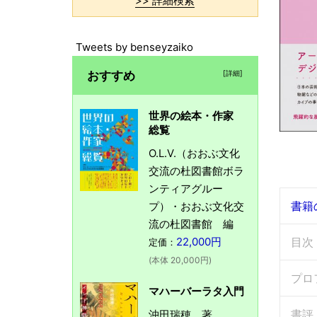
>> 詳細検索
Tweets by benseyzaiko
おすすめ
[詳細]
世界の絵本・作家
総覧
O.L.V.（おおぶ文化
交流の杜図書館ボラ
ンティアグルー
書籍
プ）・おおぶ文化交
流の杜図書館 編
22,000円
目次
定価：
(本体 20,000円)
プロ
マハーバーラタ入門
書評
沖田瑞穂 著