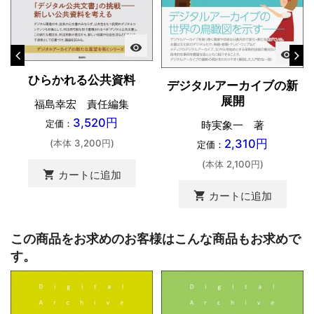
visibility
visibility
ひらかれる公共資料
デジタルアーカイブの新
展開
福島幸宏 責任編集
3,520円
定価：
時実象一 著
2,310円
(本体 3,200円)
定価：
(本体 2,100円)
shopping_cart
カートに追加
shopping_cart
カートに追加
この商品をお求めのお客様はこんな商品もお求めで
す。