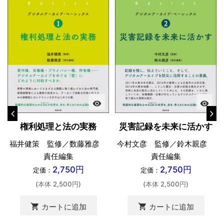
visibility
visibility
権利処理と法の実務
災害記録を未来に活かす
福井健策 監修／数藤雅彦
今村文彦 監修／鈴木親彦
責任編集
責任編集
2,750円
2,750円
定価：
定価：
(本体 2,500円)
(本体 2,500円)
shopping_cart
shopping_cart
カートに追加
カートに追加