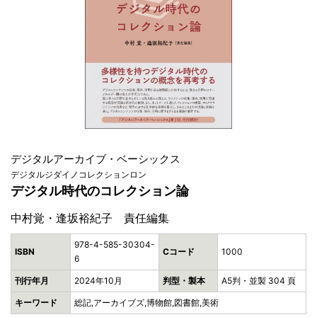
デジタルアーカイブ・ベーシックス
デジタルジダイノコレクションロン
デジタル時代のコレクション論
中村覚・逢坂裕紀子 責任編集
978-4-585-30304-
ISBN
Cコード
1000
6
刊行年月
2024年10月
判型・製本
A5判・並製 304 頁
キーワード
総記,アーカイブズ,博物館,図書館,美術