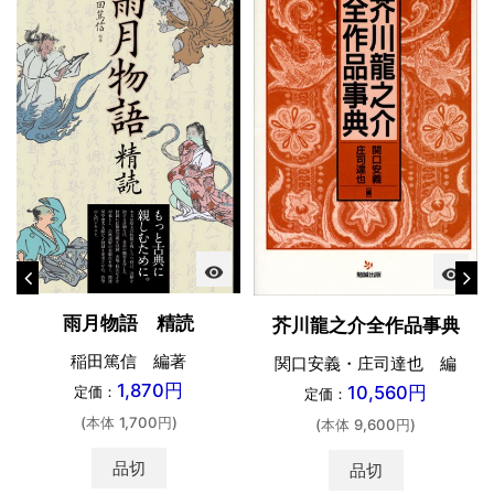
visibility
visibility
雨月物語 精読
芥川龍之介全作品事典
稲田篤信 編著
関口安義・庄司達也 編
1,870円
10,560円
定価：
定価：
(本体 1,700円)
(本体 9,600円)
品切
品切