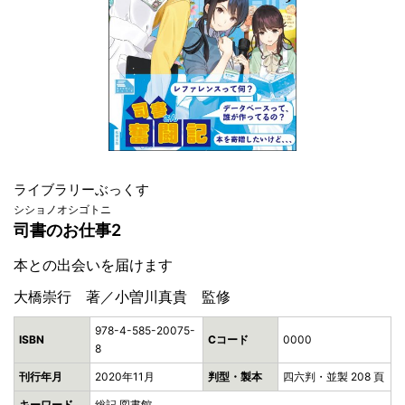
ライブラリーぶっくす
シショノオシゴトニ
司書のお仕事2
本との出会いを届けます
大橋崇行 著／小曽川真貴 監修
978-4-585-20075-
ISBN
Cコード
0000
8
刊行年月
2020年11月
判型・製本
四六判・並製 208 頁
キーワード
総記,図書館