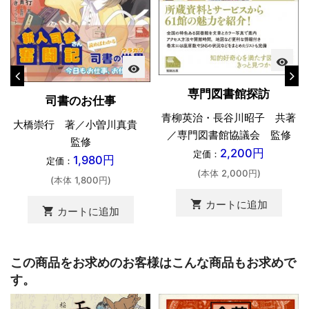
visibility
visibility
専門図書館探訪
司書のお仕事
青柳英治・長谷川昭子 共著
大橋崇行 著／小曽川真貴
／専門図書館協議会 監修
監修
2,200円
定価：
1,980円
定価：
(本体 2,000円)
(本体 1,800円)
shopping_cart
カートに追加
shopping_cart
カートに追加
この商品をお求めのお客様はこんな商品もお求めで
す。