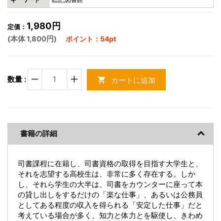
1,980円
定価：
(本体 1,800円)
ポイント：54pt
remove
add
数量 :
カートに追加
shopping_cart
書籍の詳細
司書課程に在籍し、司書資格の取得を目指す大学生と、
それを志望する高校生は、非常に多く存在する。しか
し、それら学生の大半は、司書をカウンターに座って本
の貸し出しをするだけの「楽な仕事」、あるいは公務員
としてある程度の収入を得られる「安定した仕事」だと
考えている場合が多く、知力と体力とを駆使し、きわめ