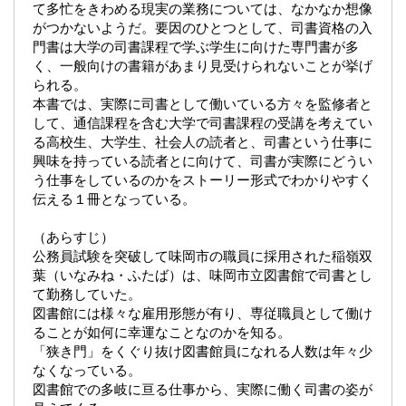
て多忙をきわめる現実の業務については、なかなか想像
がつかないようだ。要因のひとつとして、司書資格の入
門書は大学の司書課程で学ぶ学生に向けた専門書が多
く、一般向けの書籍があまり見受けられないことが挙げ
られる。
本書では、実際に司書として働いている方々を監修者と
して、通信課程を含む大学で司書課程の受講を考えてい
る高校生、大学生、社会人の読者と、司書という仕事に
興味を持っている読者とに向けて、司書が実際にどうい
う仕事をしているのかをストーリー形式でわかりやすく
伝える１冊となっている。
（あらすじ）
公務員試験を突破して味岡市の職員に採用された稲嶺双
葉（いなみね・ふたば）は、味岡市立図書館で司書とし
て勤務していた。
図書館には様々な雇用形態が有り、専従職員として働け
ることが如何に幸運なことなのかを知る。
「狭き門」をくぐり抜け図書館員になれる人数は年々少
なくなっている。
図書館での多岐に亘る仕事から、実際に働く司書の姿が