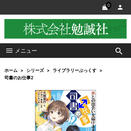
0
search
メニュー
ホーム
シリーズ
ライブラリーぶっくす
司書のお仕事2