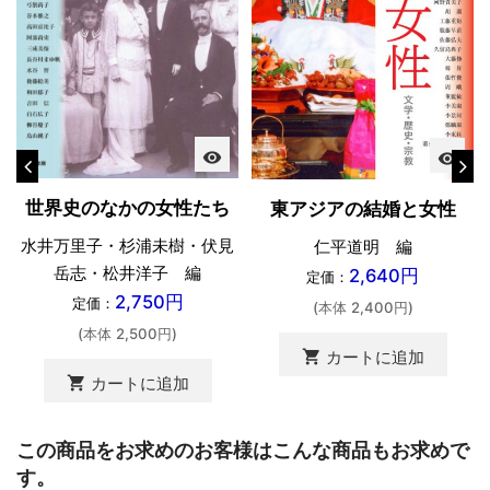
visibility
visibility
世界史のなかの女性たち
東アジアの結婚と女性
水井万里子・杉浦未樹・伏見
仁平道明 編
岳志・松井洋子 編
2,640円
定価：
2,750円
定価：
(本体 2,400円)
(本体 2,500円)
shopping_cart
カートに追加
shopping_cart
カートに追加
この商品をお求めのお客様はこんな商品もお求めで
す。