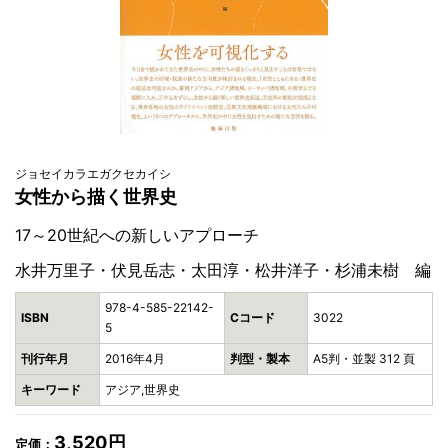
ジョセイカラエガクセカイシ
女性から描く世界史
17～20世紀への新しいアプローチ
水井万里子・伏見岳志・太田淳・松井洋子・杉浦未樹 編
978-4-585-22142-
ISBN
Cコード
3022
5
刊行年月
2016年4月
判型・製本
A5判・並製 312 頁
キーワード
アジア,世界史
3,520円
定価：