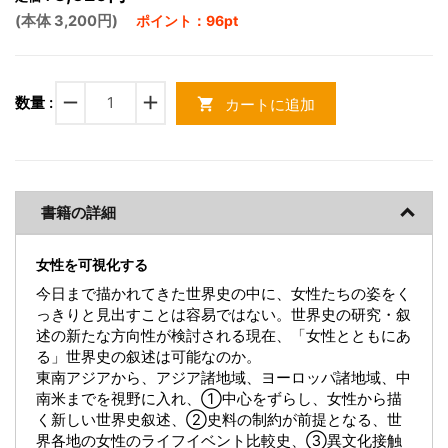
(本体 3,200円)
ポイント：96pt
remove
add
数量 :
カートに追加
shopping_cart
書籍の詳細
女性を可視化する
今日まで描かれてきた世界史の中に、女性たちの姿をく
っきりと見出すことは容易ではない。世界史の研究・叙
述の新たな方向性が検討される現在、「女性とともにあ
る」世界史の叙述は可能なのか。
東南アジアから、アジア諸地域、ヨーロッパ諸地域、中
南米までを視野に入れ、①中心をずらし、女性から描
く新しい世界史叙述、②史料の制約が前提となる、世
界各地の女性のライフイベント比較史、③異文化接触