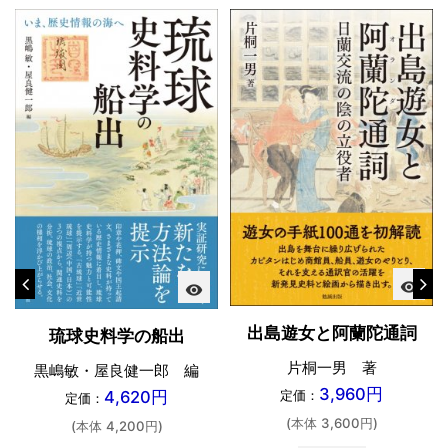
visibility
visibility
出島遊女と阿蘭陀通詞
琉球史料学の船出
片桐一男 著
黒嶋敏・屋良健一郎 編
3,960円
定価：
4,620円
定価：
(本体 3,600円)
(本体 4,200円)