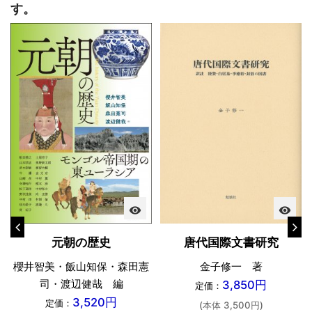
す。
visibility
visibility
元朝の歴史
唐代国際文書研究
櫻井智美・飯山知保・森田憲
金子修一 著
司・渡辺健哉 編
3,850円
定価：
3,520円
定価：
(本体 3,500円)