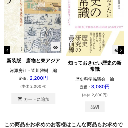
visibility
visibility
新装版 唐物と東アジア
知っておきたい歴史の新
常識
河添房江・皆川雅樹 編
2,200円
定価：
歴史科学協議会 編
3,080円
(本体 2,000円)
定価：
(本体 2,800円)
shopping_cart
カートに追加
品切
この商品をお求めのお客様はこんな商品もお求めで