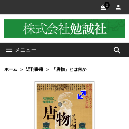
0
search
メニュー
ホーム
近刊書籍
「唐物」とは何か