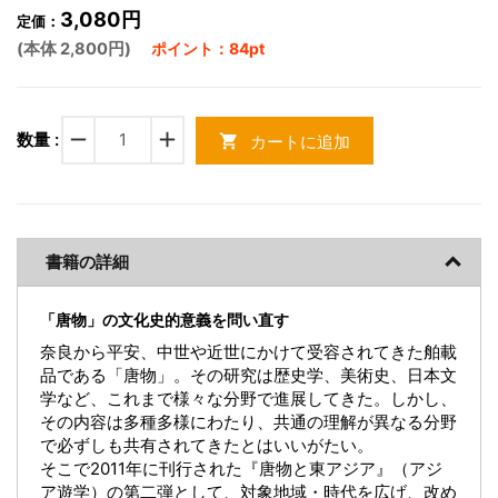
3,080円
定価：
(本体 2,800円)
ポイント：84pt
remove
add
数量 :
カートに追加
shopping_cart
書籍の詳細
「唐物」の文化史的意義を問い直す
奈良から平安、中世や近世にかけて受容されてきた舶載
品である「唐物」。その研究は歴史学、美術史、日本文
学など、これまで様々な分野で進展してきた。しかし、
その内容は多種多様にわたり、共通の理解が異なる分野
で必ずしも共有されてきたとはいいがたい。
そこで2011年に刊行された『唐物と東アジア』（アジ
ア遊学）の第二弾として、対象地域・時代を広げ、改め