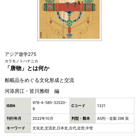
アジア遊学275
カラモノトハナニカ
「唐物」とは何か
舶載品をめぐる文化形成と交流
河添房江・皆川雅樹 編
978-4-585-32520-
ISBN
Cコード
1321
8
刊行年月
2022年10月
判型・製本
A5判・並製 296 頁
キーワード
文化史,交流史,日本史,古代,近世,中世