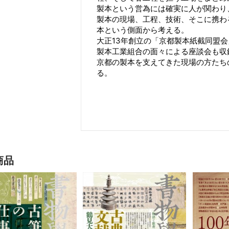
製本という営為には確実に人が関わり
製本の現場、工程、技術、そこに携わ
本という側面から考える。
大正13年創立の「京都製本紙截同盟会
製本工業組合の面々による座談会も収
京都の製本を支えてきた現場の方たち
る。
商品