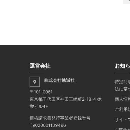
運営会社
お知
株式会社勉誠社
特定商
place
法に基
〒101-0061
東京都千代田区神田三崎町2-18-4 徳
個人情
栄ビル4F
ご利用
適格請求書発行事業者登録番号
サイト
T9020001139496
お問合