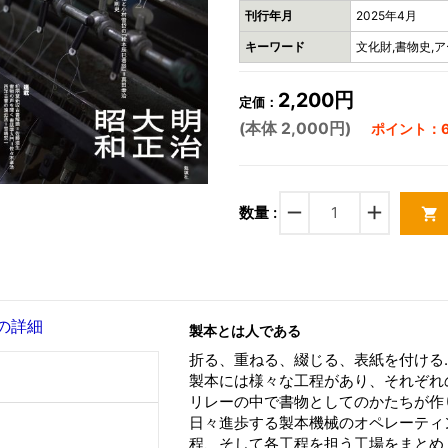
刊行年月
2025年4月
キーワード
文化財,書物史,ア
2,200円
定価：
(本体 2,000円)
ポイント：6
remove
add
数量 :
shopping_cart
の詳細
製本とは人である
折る、重ねる、綴じる、表紙を付ける
製本には様々な工程があり、それぞれ
リレーの中で書物としてのかたちが作
日々進歩する製本機械のオペレーティ
程、そして各工程を担う工場をまとめ