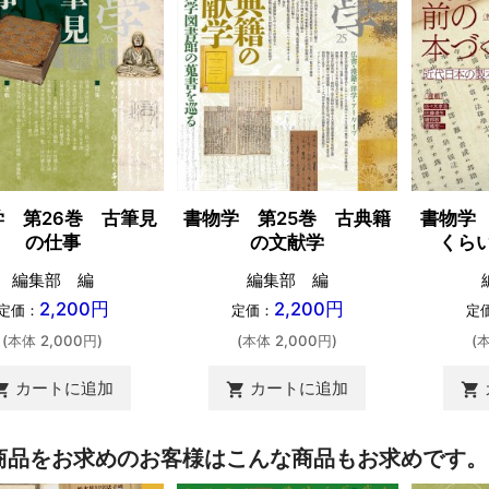
学 第26巻 古筆見
書物学 第25巻 古典籍
書物学 
の仕事
の文献学
くら
編集部 編
編集部 編
2,200円
2,200円
定価：
定価：
定
(本体 2,000円)
(本体 2,000円)
(
カートに追加
カートに追加
ing_cart
shopping_cart
shopping_cart
商品をお求めのお客様はこんな商品もお求めです。