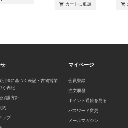
カートに追加
shopping_cart
shopping_cart
らせ
マイページ
取引法に基づく表記・古物営業
会員登録
づく表記
注文履歴
報保護方針
ポイント通帳を見る
規約
パスワード変更
マップ
メールマガジン
せ