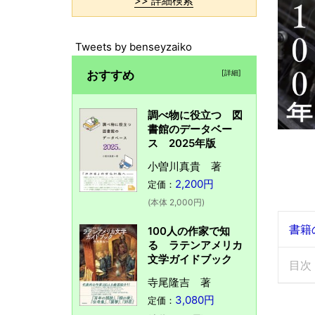
>> 詳細検索
Tweets by benseyzaiko
おすすめ
[詳細]
調べ物に役立つ 図
書館のデータベー
ス 2025年版
小曽川真貴 著
2,200円
定価：
(本体 2,000円)
書籍
100人の作家で知
る ラテンアメリカ
文学ガイドブック
目次
寺尾隆吉 著
3,080円
定価：