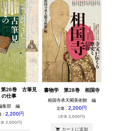
第26巻 古筆見
書物学 第
書物学 第28巻 相国寺
の仕事
三郎と日
相国寺承天閣美術館 編
編集部 編
編
2,200円
定価：
2,200円
価：
定価：
(本体 2,000円)
本体 2,000円)
(本体 
カートに追加
shopping_cart