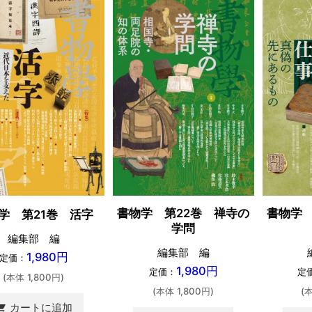
書物学 第22巻 禅寺の
書物学 
学 第21巻 活字
学問
編集部 編
編集部 編
1,980円
定価：
1,980円
定価：
定
(本体 1,800円)
(本体 1,800円)
(
カートに追加
ing_cart