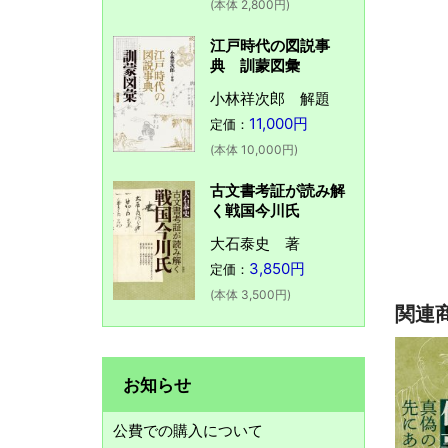
(本体 2,800円)
江戸時代の図説事
典 訓蒙図彙
小林祥次郎 解題
11,000円
定価：
(本体 10,000円)
古文書考証が読み解
く戦国今川氏
大石泰史 著
3,850円
定価：
(本体 3,500円)
関連
お知らせ
公費での購入について