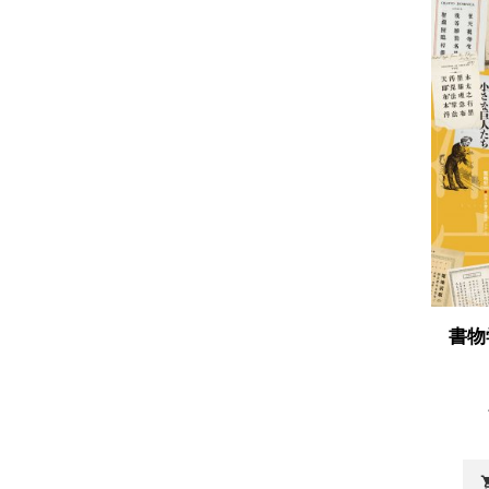
書物
shopp