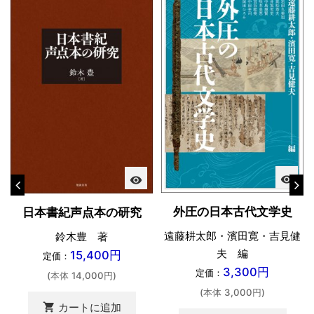
visibility
visibility
外圧の日本古代文学史
日本書紀声点本の研究
遠藤耕太郎・濱田寛・吉見健
鈴木豊 著
夫 編
15,400円
定価：
3,300円
定価：
(本体 14,000円)
(本体 3,000円)
shopping_cart
カートに追加