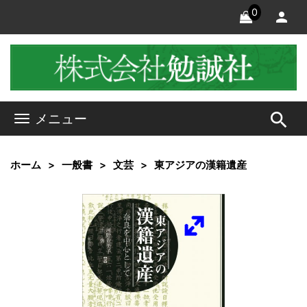
0
search
メニュー
ホーム
一般書
文芸
東アジアの漢籍遺産