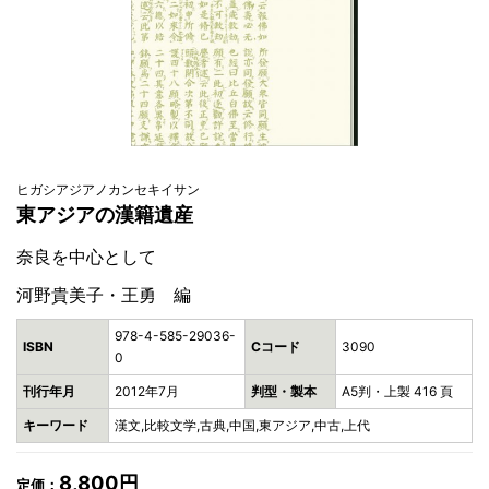
ヒガシアジアノカンセキイサン
東アジアの漢籍遺産
奈良を中心として
河野貴美子・王勇 編
978-4-585-29036-
ISBN
Cコード
3090
0
刊行年月
2012年7月
判型・製本
A5判・上製 416 頁
キーワード
漢文,比較文学,古典,中国,東アジア,中古,上代
8,800円
定価：