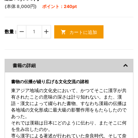
(本体 8,000円)
ポイント：240pt
remove
add
数量 :
カートに追加
shopping_cart
書籍の詳細
書物の伝播が繰り広げる文化交流の諸相
東アジア地域の文化史において、かつてそこに漢字が共
有されたことの意味の深さは計り知れない。また、漢
語・漢文によって綴られた書物、すなわち漢籍の伝播は
各地域の文化形成に最大級の影響作用をもたらしたので
あった。
それでは漢籍は日本にどのように伝わり、またそこに何
を生み出したのか。
専ら漢字による著述が行われていた奈良時代、そして奈