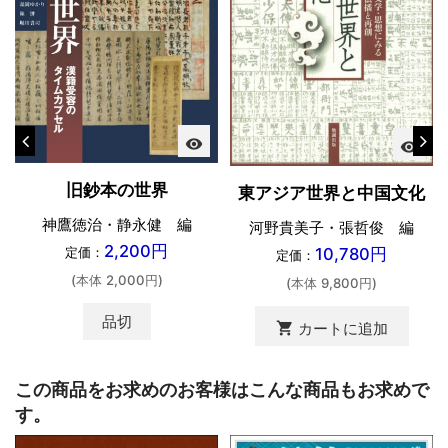
visibility
visibility
旧鈔本の世界
東アジア世界と中国文化
神鷹徳治・静永健 編
河野貴美子・張哲俊 編
2,200円
定価：
10,780円
定価：
(本体 2,000円)
(本体 9,800円)
品切
shopping_cart
カートに追加
この商品をお求めのお客様はこんな商品もお求めで
す。